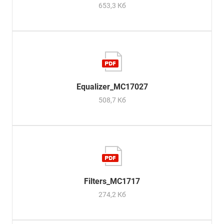
653,3 Кб
Equalizer_MC17027
508,7 Кб
Filters_MC1717
274,2 Кб