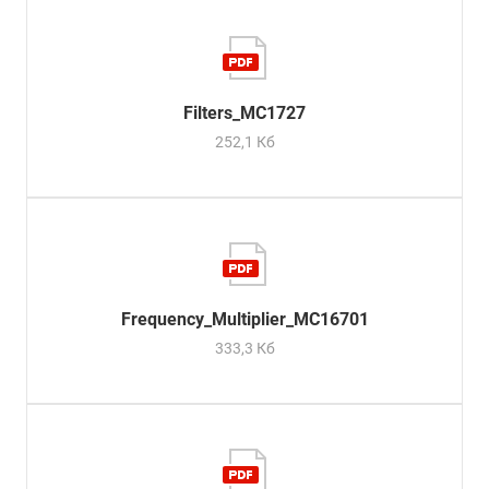
Filters_МС1727
252,1 Кб
Frequency_Multiplier_MC16701
333,3 Кб