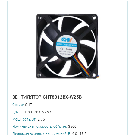
ВЕНТИЛЯТОР CHT8012BX-W25B
Серия:
CHT
P/N:
CHT8012BX-W25B
Мощность, Вт:
2.76
Номинальная скорость, об/мин:
3500
Диапазон входных напряжений, В:
6,0…13,2