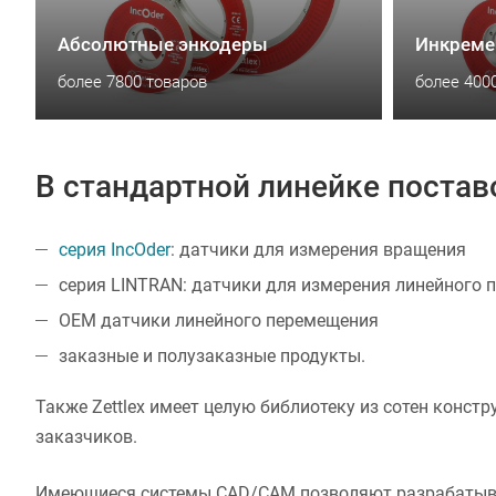
Абсолютные энкодеры
Инкреме
более 7800 товаров
более 400
В стандартной линейке постав
серия IncOder
: датчики для измерения вращения
серия LINTRAN: датчики для измерения линейного
OEM датчики линейного перемещения
заказные и полузаказные продукты.
Также Zettlex имеет целую библиотеку из сотен конс
заказчиков.
Имеющиеся системы CAD/CAM позволяют разрабатывать