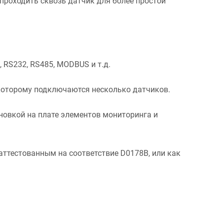
 проходить сквозь датчик для более простой
 RS232, RS485, MODBUS и т.д.
которому подключаются несколько датчиков.
новкой на плате элементов мониторинга и
аттестованным на соответствие D0178B, или как