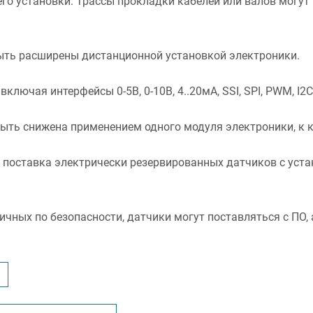
его установки. Трассы прокладки кабелей или валов могут
ыть расширены дистанционной установкой электроники.
чая интерфейсы 0-5В, 0-10В, 4..20мА, SSI, SPI, PWM, I2C,
ыть снижена применением одного модуля электроники, к 
 поставка электрически резервированных датчиков с уста
чных по безопасности, датчики могут поставляться с ПО, 