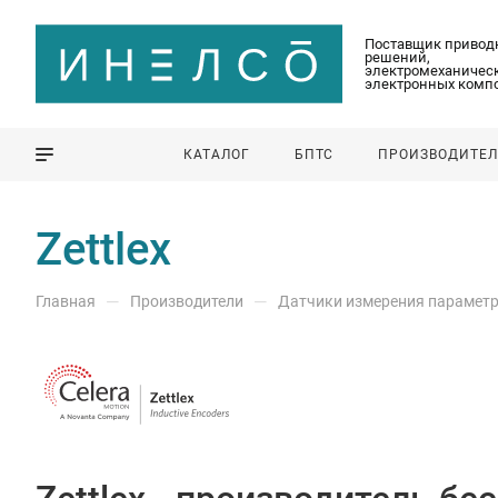
Поставщик привод
решений,
электромеханическ
электронных комп
КАТАЛОГ
БПТС
ПРОИЗВОДИТЕ
Zettlex
—
—
Главная
Производители
Датчики измерения парамет