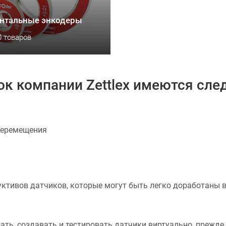
нтальные энкодеры
0 товаров
ок компании Zettlex имеются сле
 перемещения
труктивов датчиков, которые могут быть легко доработаны
, создавать и тестировать датчики виртуально, прежде 