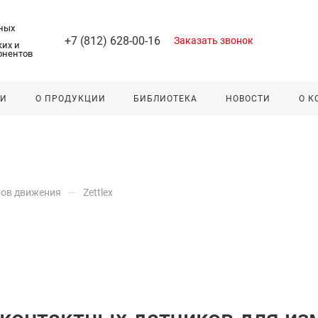
ных
+7 (812) 628-00-16
Заказать звонок
их и
онентов
ЛИ
О ПРОДУКЦИИ
БИБЛИОТЕКА
НОВОСТИ
О 
—
ров движения
Zettlex