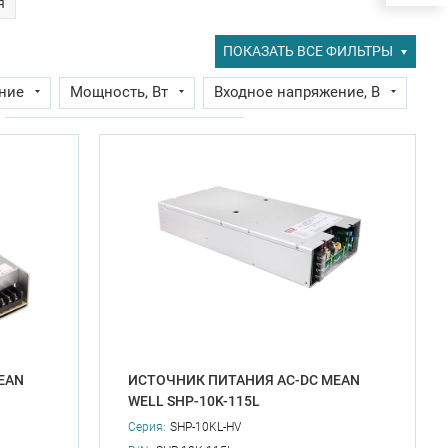
я
ПОКАЗАТЬ ВСЕ ФИЛЬТРЫ
ние
Мощность, Вт
Входное напряжение, В
Входное напряжение, max, В
, В
Диапазон входных напряжений, В
Максимальная рабочая температура, C
ой ток по основному каналу, А
ство фаз
нагрузке 100%), C
EAN
ИСТОЧНИК ПИТАНИЯ AC-DC MEAN
WELL SHP-10K-115L
Серия:
SHP-10KL-HV