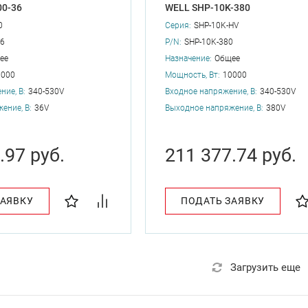
00-36
WELL SHP-10K-380
0
Серия:
SHP-10K-HV
36
P/N:
SHP-10K-380
ее
Назначение:
Общее
0000
Мощность, Вт:
10000
ние, В:
340-530V
Входное напряжение, В:
340-530V
ение, В:
36V
Выходное напряжение, В:
380V
.97 руб.
211 377.74 руб.
ЗАЯВКУ
ПОДАТЬ ЗАЯВКУ
Загрузить еще