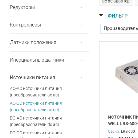
ac dc адаптер
Редукторы
ФИЛЬТР
Контроллеры
Производитель
Корпус
Т
Датчики положения
Входное напряж
Инерциальные датчики
Исполнение
Источники питания
Выходной ток, 
AC-AC источники питания
Тип защиты от 
(преобразователи ac ac)
Раб. температур
AC-DC источники питания
(преобразователи ac dc)
ИСТОЧНИК ПИ
DC-AC источники питания
WELL LRS-600
(преобразователи dc ac)
Серия:
LRS-600
DC-DC источники питания