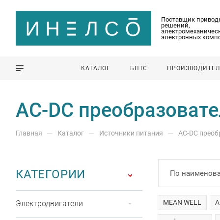
Поставщик привод
решений,
электромеханическ
электронных комп
КАТАЛОГ
БПТС
ПРОИЗВОДИТЕ
AC-DC преобразовате
—
—
—
Главная
Каталог
Источники питания
AC-DC преоб
КАТЕГОРИИ
По наименова
MEAN WELL
A
Электродвигатели