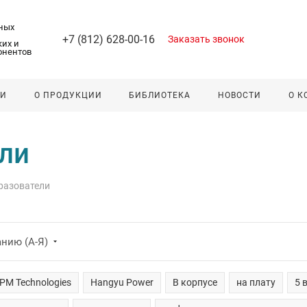
ных
+7 (812) 628-00-16
Заказать звонок
их и
онентов
ЛИ
О ПРОДУКЦИИ
БИБЛИОТЕКА
НОВОСТИ
О 
ли
разователи
нию (А-Я)
PM Technologies
Hangyu Power
В корпусе
на плату
5 