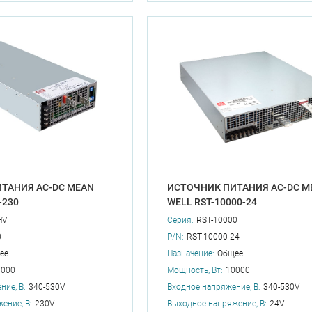
ТАНИЯ AC-DC MEAN
ИСТОЧНИК ПИТАНИЯ AC-DC M
-230
WELL RST-10000-24
HV
Серия:
RST-10000
0
P/N:
RST-10000-24
ее
Назначение:
Общее
0000
Мощность, Вт:
10000
ние, В:
340-530V
Входное напряжение, В:
340-530V
ение, В:
230V
Выходное напряжение, В:
24V