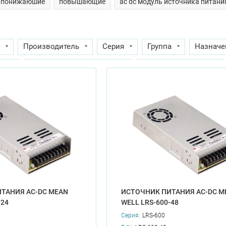
понижаюшие
повышающие
ac dc модуль источника питани
Производитель
Серия
Группа
Назначе
ип
Выходное напряжение, В
Программируемый
ение, min, В
Выходное напряжение по основному каналу
Количество выходов
Напряжение изоляции, В
А
Возможность рекуперации энергии в сеть
Выходн
перегрузки
Наличие корректора мощности
Количе
а, max (при нагрузке 100%), C
Раб. температура, min (при 
ТАНИЯ AC-DC MEAN
ИСТОЧНИК ПИТАНИЯ AC-DC M
-24
WELL LRS-600-48
Серия:
LRS-600