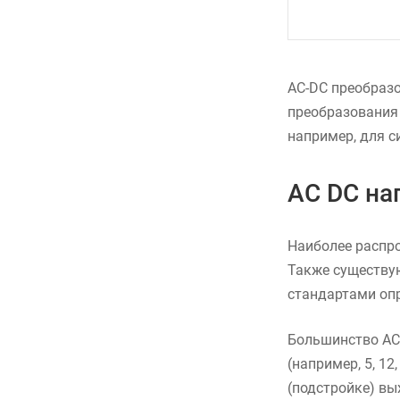
AC-DC преобразов
преобразования 
например, для с
AC DC на
Наиболее распро
Также существу
стандартами опр
Большинство AC-
(например, 5, 1
(подстройке) в