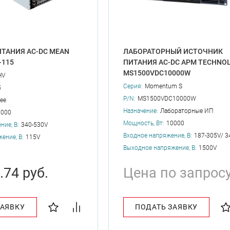
ТАНИЯ AC-DC MEAN
ЛАБОРАТОРНЫЙ ИСТОЧНИК
-115
ПИТАНИЯ AC-DC APM TECHNOL
MS1500VDC10000W
HV
Серия:
Momentum S
5
P/N:
MS1500VDC10000W
ее
Назначение:
Лабораторные ИП
0000
Мощность, Вт:
10000
ние, В:
340-530V
Входное напряжение, В:
187-305V/ 3
ение, В:
115V
Выходное напряжение, В:
1500V
.74 руб.
Цена по запрос
ЗАЯВКУ
ПОДАТЬ ЗАЯВКУ