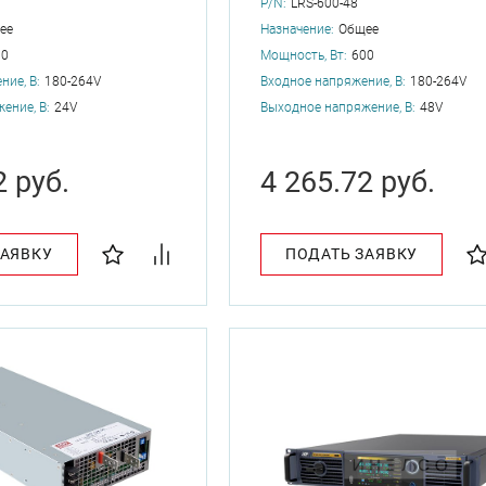
P/N:
LRS-600-48
ее
Назначение:
Общее
00
Мощность, Вт:
600
ние, В:
180-264V
Входное напряжение, В:
180-264V
ение, В:
24V
Выходное напряжение, В:
48V
2 руб.
4 265.72 руб.
ЗАЯВКУ
ПОДАТЬ ЗАЯВКУ