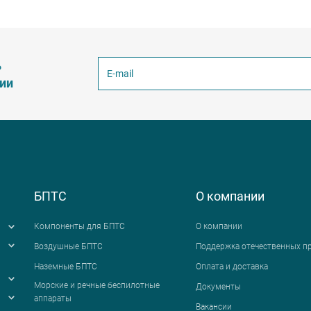
ь
ции
БПТС
О компании
Компоненты для БПТС
О компании
Воздушные БПТС
Поддержка отечественных п
Наземные БПТС
Оплата и доставка
я
Морские и речные беспилотные
Документы
аппараты
Вакансии