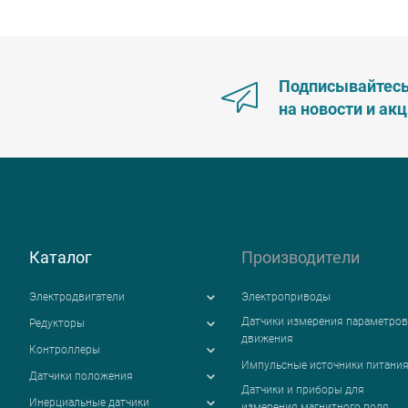
Подписывайтес
на новости и ак
Каталог
Производители
Электродвигатели
Электроприводы
Датчики измерения параметров
Редукторы
движения
Контроллеры
Импульсные источники питани
Датчики положения
Датчики и приборы для
Инерциальные датчики
измерения магнитного поля