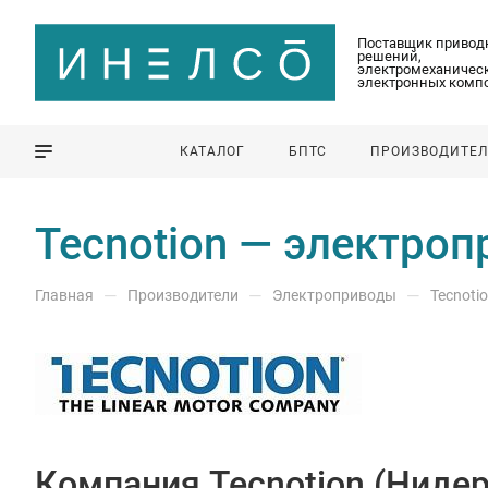
Поставщик привод
решений,
электромеханическ
электронных комп
КАТАЛОГ
БПТС
ПРОИЗВОДИТЕ
Tecnotion — электро
—
—
—
Главная
Производители
Электроприводы
Tecnoti
Компания Tecnotion (Ниде