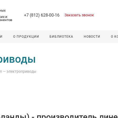
ных
+7 (812) 628-00-16
Заказать звонок
их и
онентов
ЛИ
О ПРОДУКЦИИ
БИБЛИОТЕКА
НОВОСТИ
О 
приводы
on — электроприводы
рланды) - производитель лин