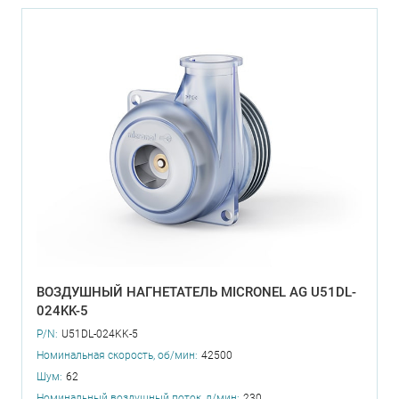
ВОЗДУШНЫЙ НАГНЕТАТЕЛЬ MICRONEL AG U51DL-
024KK-5
P/N:
U51DL-024KK-5
Номинальная скорость, об/мин:
42500
Шум:
62
Номинальный воздушный поток, л/мин:
230