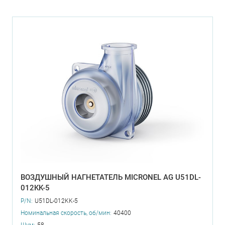
ВОЗДУШНЫЙ НАГНЕТАТЕЛЬ MICRONEL AG U51DL-
012KK-5
P/N:
U51DL-012KK-5
Номинальная скорость, об/мин:
40400
Шум:
58