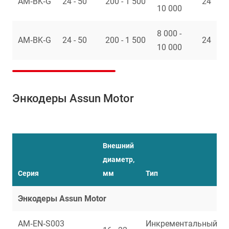
AM‑BK‑G
24 - 50
200 - 1 500
24
10 000
8 000 -
AM‑BK‑G
24 - 50
200 - 1 500
24
10 000
Энкодеры Assun Motor
Внешний
диаметр,
Серия
мм
Тип
Энкодеры Assun Motor
AM‑EN‑S003
Инкрементальный,