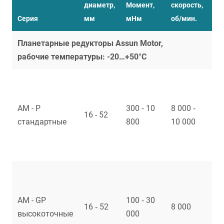
диаметр,
Момент,
скорость,
Пе
Серия
мм
мНм
об/мин.
чи
Планетарные редукторы Assun Motor,
рабочие температуры: -20…+50°С
AM - P
300 ‑ 10
8 000 ‑
3,3
16 - 52
стандартные
800
10 000
59
AM - GP
100 ‑ 30
16 ‑ 52
8 000
3,
высокоточные
000