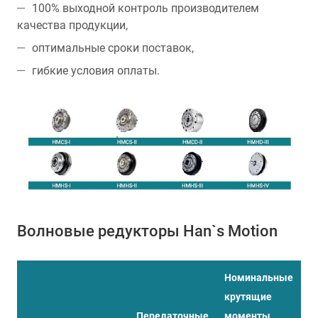
100% выходной контроль производителем
качества продукции,
оптимальные сроки поставок,
гибкие условия оплаты.
Волновые редукторы Han`s Motion
Номинальные
Н
крутящие
в
Передаточные
моменты,
с