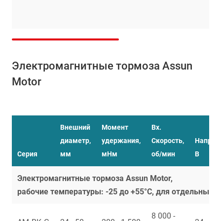
Электромагнитные тормоза Assun
Motor
Внешний
Момент
Вх.
диаметр,
удержания,
Скорость,
Напряж
Серия
мм
мНм
об/мин
В
Электромагнитные тормоза Assun Motor,
рабочие температуры: -25 до +55°С, для отдельных 
8 000 -