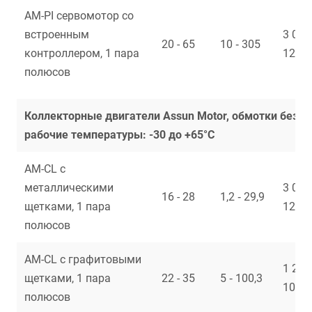
AM-PI сервомотор со
встроенным
3 000 
20 - 65
10 ‑ 305
контроллером, 1 пара
12 00
полюсов
Коллекторные двигатели Assun Motor, обмотки без с
рабочие температуры: -30 до +65°С
AM-CL с
металлическими
3 035 
16 - 28
1,2 ‑ 29,9
щетками, 1 пара
12 47
полюсов
AM-CL с графитовыми
1 223 
щетками, 1 пара
22 - 35
5 ‑ 100,3
105
полюсов