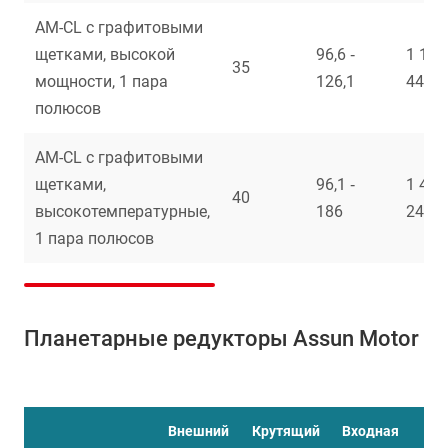
AM-CL с графитовыми
щетками, высокой
96,6 ‑
1 103 
35
мощности, 1 пара
126,1
444
полюсов
AM-CL с графитовыми
щетками,
96,1 ‑
1 470 
40
высокотемпературные,
186
247
1 пара полюсов
Планетарные редукторы Assun Motor
Внешний
Крутящий
Входная