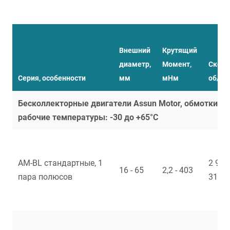
Внешний
Крутящий
диаметр,
Момент,
Скоро
Серия, особенности
мм
мНм
об/ми
Бесколлекторные двигатели Assun Motor, обмотки бе
рабочие температуры: -30 до +65°С
AM-BL стандартные, 1
2 922 
16 - 65
2,2 - 403
пара полюсов
31 90