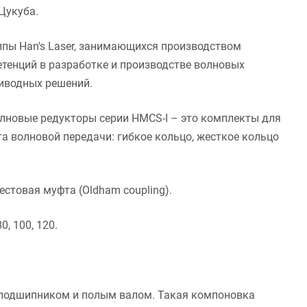
Цукуба.
пы Han's Laser, занимающихся производством
етенций в разработке и производстве волновых
иводных решений.
олновые редукторы серии HMCS-I – это комплекты для
а волновой передачи: гибкое кольцо, жесткое кольцо
стовая муфта (Oldham coupling).
, 100, 120.
 подшипником и полым валом. Такая компоновка