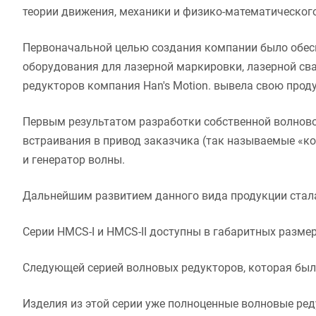
теории движения, механики и физико-математического
Первоначальной целью создания компании было обес
оборудования для лазерной маркировки, лазерной сва
редукторов компания Han's Motion. вывела свою про
Первым результатом разработки собственной волново
встраивания в привод заказчика (так называемые «ко
и генератор волны.
Дальнейшим развитием данного вида продукции стала 
Серии HMCS-I и HMCS-II доступны в габаритных размерах
Следующей серией волновых редукторов, которая был
Изделия из этой серии уже полноценные волновые ре