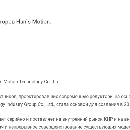
оров Han`s Motion.
otion Technology Co., Ltd.
тчиков, проектировавших современные редукторы на осно
y Industry Group Co., Ltd., стала основой для создания в 20
одит серийно и поставляет на внутренний рынок КНР и на 
ач и непрерывное совершенствование существующих модел