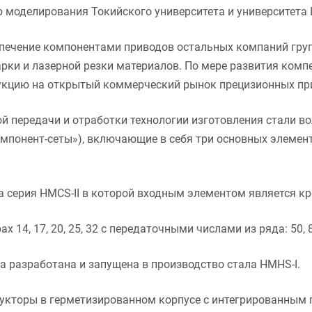
 моделирования Токийского университета и университета 
печение компонентами приводов остальных компаний груп
рки и лазерной резки материалов. По мере развития комп
дукцию на открытый коммерческий рынок прецизионных пр
й передачи и отработки технологии изготовления стали в
мпонент-сеты»), включающие в себя три основных элемент
серия HMCS-II в которой входным элементом является кре
 14, 17, 20, 25, 32 с передаточными числами из ряда: 50, 80
а разработана и запущена в производство стала HMHS-I.
дукторы в герметизированном корпусе с интегрированным