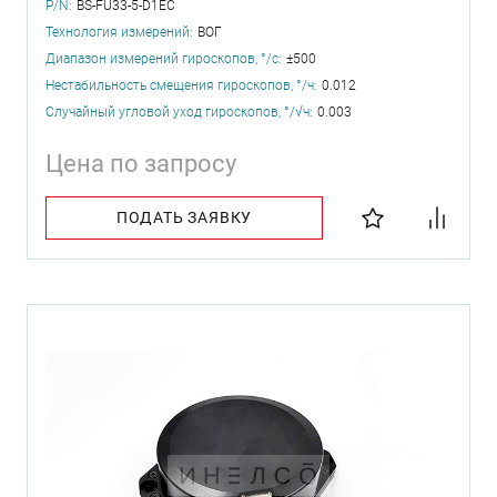
P/N:
BS-FU33-5-D1EC
Технология измерений:
ВОГ
Диапазон измерений гироскопов, °/с:
±500
Нестабильность смещения гироскопов, °/ч:
0.012
Случайный угловой уход гироскопов, °/√ч:
0.003
Цена по запросу
ПОДАТЬ ЗАЯВКУ