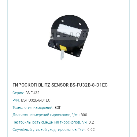
ГИРОСКОП BLITZ SENSOR BS-FU32B-8-D1EC
Серия:
BS-FU32
P/N:
BS-FU32B-8-D1EC
Технология измерений:
ВОГ
Диапазон измерений гироскопов, °/с:
±800
Нестабильность смещения гироскопов, °/ч:
0.2
Случайный угловой уход гироскопов, °/√ч:
0.02