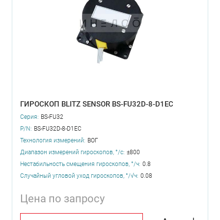
ГИРОСКОП BLITZ SENSOR BS-FU32D-8-D1EC
Серия:
BS-FU32
P/N:
BS-FU32D-8-D1EC
Технология измерений:
ВОГ
Диапазон измерений гироскопов, °/с:
±800
Нестабильность смещения гироскопов, °/ч:
0.8
Случайный угловой уход гироскопов, °/√ч:
0.08
Цена по запросу