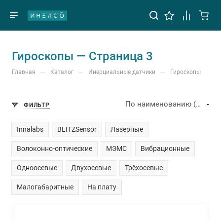
Гироскопы — Страница 3
—
—
—
Главная
Каталог
Инерциальные датчики
Гироскопы
По наименованию (А-Я)
ФИЛЬТР
Innalabs
BLITZSensor
Лазерные
Волоконно-оптические
МЭМС
Вибрационные
Одноосевые
Двухосевые
Трёхосевые
Малогабаритные
На плату