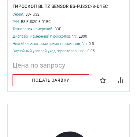
ГИРОСКОП BLITZ SENSOR BS-FU32C-8-D1EC
Серия:
BS-FU32
P/N:
BS-FU32C-8-D1EC
Технология измерений:
ВОГ
Диапазон измерений гироскопов, °/с:
±800
Нестабильность смещения гироскопов, °/ч:
0.5
Случайный угловой уход гироскопов, °/√ч:
0.05
Цена по запросу
ПОДАТЬ ЗАЯВКУ