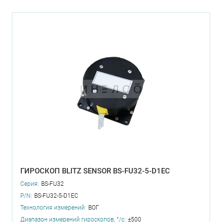
ГИРОСКОП BLITZ SENSOR BS-FU32-5-D1EC
Серия:
BS-FU32
P/N:
BS-FU32-5-D1EC
Технология измерений:
ВОГ
Диапазон измерений гироскопов, °/с:
±500