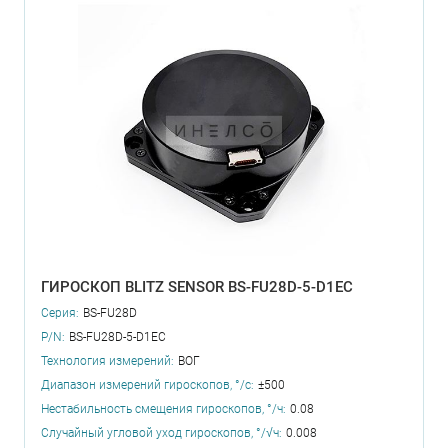
ГИРОСКОП BLITZ SENSOR BS-FU28D-5-D1EC
Серия:
BS-FU28D
P/N:
BS-FU28D-5-D1EC
Технология измерений:
ВОГ
Диапазон измерений гироскопов, °/с:
±500
Нестабильность смещения гироскопов, °/ч:
0.08
Случайный угловой уход гироскопов, °/√ч:
0.008