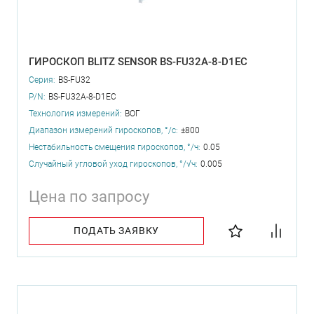
ГИРОСКОП BLITZ SENSOR BS-FU32A-8-D1EC
Серия:
BS-FU32
P/N:
BS-FU32A-8-D1EC
Технология измерений:
ВОГ
Диапазон измерений гироскопов, °/с:
±800
Нестабильность смещения гироскопов, °/ч:
0.05
Случайный угловой уход гироскопов, °/√ч:
0.005
Цена по запросу
ПОДАТЬ ЗАЯВКУ