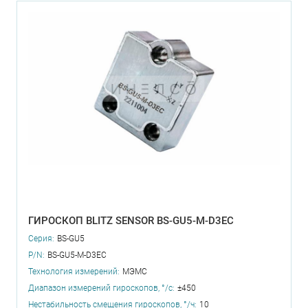
ГИРОСКОП BLITZ SENSOR BS-GU5-M-D3EC
Серия:
BS-GU5
P/N:
BS-GU5-M-D3EC
Технология измерений:
МЭМС
Диапазон измерений гироскопов, °/с:
±450
Нестабильность смещения гироскопов, °/ч:
10