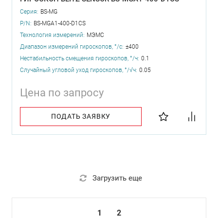
Серия:
BS-MG
P/N:
BS-MGA1-400-D1CS
Технология измерений:
МЭМС
Диапазон измерений гироскопов, °/с:
±400
Нестабильность смещения гироскопов, °/ч:
0.1
Случайный угловой уход гироскопов, °/√ч:
0.05
Цена по запросу
ПОДАТЬ ЗАЯВКУ
Загрузить еще
1
2