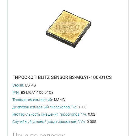
ГИРОСКОП BLITZ SENSOR BS-MGA1-100-D1CS
Серия:
BS-MG
P/N:
BS-MGA1-100-D1CS
Технология измерений:
МЭМС
Диапазон измерений гироскопов, °/с:
±100
Нестабильность смещения гироскопов, °/ч:
0.02
Случайный угловой уход гироскопов, °/√ч:
0.005
Цена по запросу