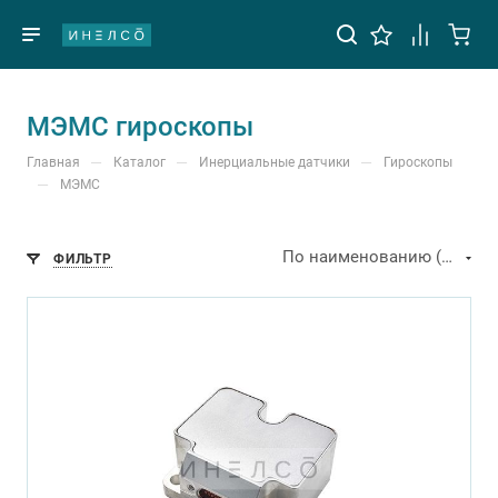
МЭМС гироскопы
—
—
—
Главная
Каталог
Инерциальные датчики
Гироскопы
—
МЭМС
По наименованию (А-Я)
ФИЛЬТР