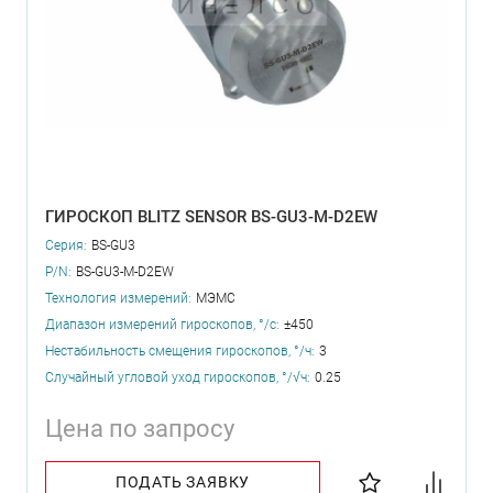
ГИРОСКОП BLITZ SENSOR BS-GU3-M-D2EW
Серия:
BS-GU3
P/N:
BS-GU3-M-D2EW
Технология измерений:
МЭМС
Диапазон измерений гироскопов, °/с:
±450
Нестабильность смещения гироскопов, °/ч:
3
Случайный угловой уход гироскопов, °/√ч:
0.25
Цена по запросу
ПОДАТЬ ЗАЯВКУ