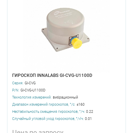
ГИРОСКОП INNALABS GI-CVG-U1100D
Серия:
GI-CVG
P/N:
GI-CVG-U1100D
Технология измерений:
вибрационный
Диапазон измерений гироскопов, °/с:
±160
Нестабильность смещения гироскопов, °/ч:
0.22
Случайный угловой уход гироскопов, °/√ч:
0.01
Цена по запросу