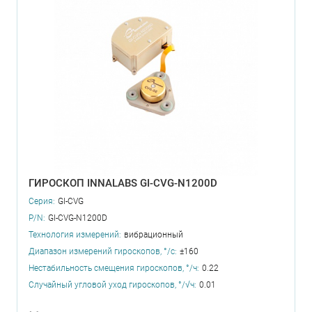
ГИРОСКОП INNALABS GI-CVG-N1200D
Серия:
GI-CVG
P/N:
GI-CVG-N1200D
Технология измерений:
вибрационный
Диапазон измерений гироскопов, °/с:
±160
Нестабильность смещения гироскопов, °/ч:
0.22
Случайный угловой уход гироскопов, °/√ч:
0.01