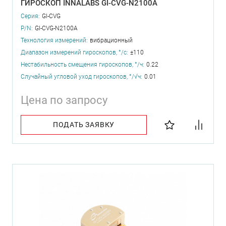
ГИРОСКОП INNALABS GI-CVG-N2100A
Серия:
GI-CVG
P/N:
GI-CVG-N2100A
Технология измерений:
вибрационный
Диапазон измерений гироскопов, °/с:
±110
Нестабильность смещения гироскопов, °/ч:
0.22
Случайный угловой уход гироскопов, °/√ч:
0.01
Цена по запросу
ПОДАТЬ ЗАЯВКУ