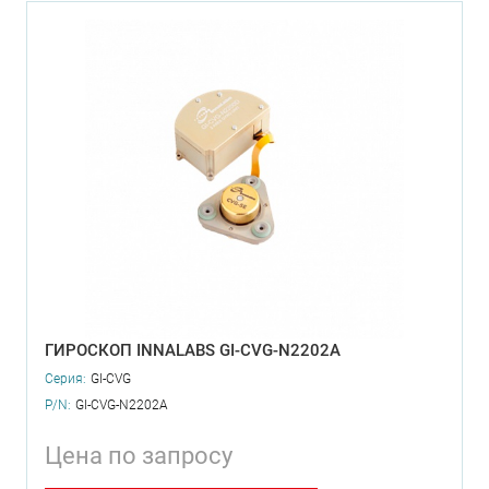
ГИРОСКОП INNALABS GI-CVG-N2202A
Серия:
GI-CVG
P/N:
GI-CVG-N2202A
Цена по запросу