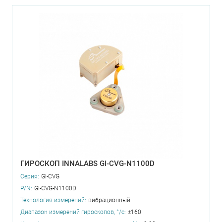
ГИРОСКОП INNALABS GI-CVG-N1100D
Серия:
GI-CVG
P/N:
GI-CVG-N1100D
Технология измерений:
вибрационный
Диапазон измерений гироскопов, °/с:
±160