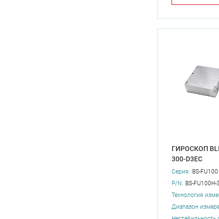
ГИРОСКОП BLI
300-D3EC
Серия:
BS-FU100
P/N:
BS-FU100H-
Технология изме
Диапазон измере
Нестабильность 