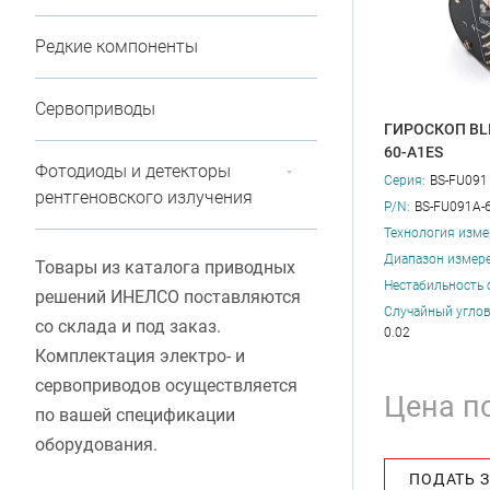
Редкие компоненты
Сервоприводы
ГИРОСКОП BLI
60-A1ES
Фотодиоды и детекторы
Серия:
BS-FU091
рентгеновского излучения
P/N:
BS-FU091A-
Технология изме
Диапазон измере
Товары из каталога приводных
Нестабильность 
решений ИНЕЛСО поставляются
Случайный углово
со склада и под заказ.
0.02
Комплектация электро- и
сервоприводов осуществляется
Цена п
по вашей спецификации
оборудования.
ПОДАТЬ 