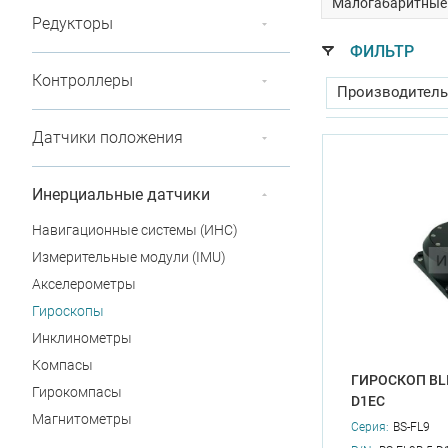
Малогабаритные
Редукторы
ФИЛЬТР
Контроллеры
Производитель
Диапазон рабоч
Датчики положения
Диапазон измер
Инерциальные датчики
Случайный угло
Навигационные системы (ИНС)
Входное напряж
Измерительные модули (IMU)
Акселерометры
Входное напряж
Гироскопы
Дрейф гироскоп
Инклинометры
Компасы
ГИРОСКОП BLI
Гирокомпасы
D1EC
Магнитометры
Серия:
BS-FL9