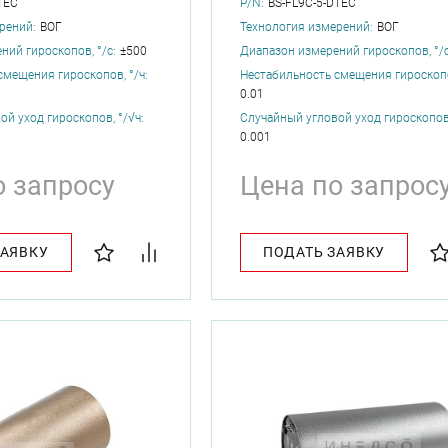
1EC
P/N:
BS-FL9C-5-D1EC
рений:
ВОГ
Технология измерений:
ВОГ
ний гироскопов, °/с:
±500
Диапазон измерений гироскопов, °/с
смещения гироскопов, °/ч:
Нестабильность смещения гироскопов
0.01
й уход гироскопов, °/√ч:
Случайный угловой уход гироскопов,
0.001
о запросу
Цена по запрос
ЗАЯВКУ
ПОДАТЬ ЗАЯВКУ