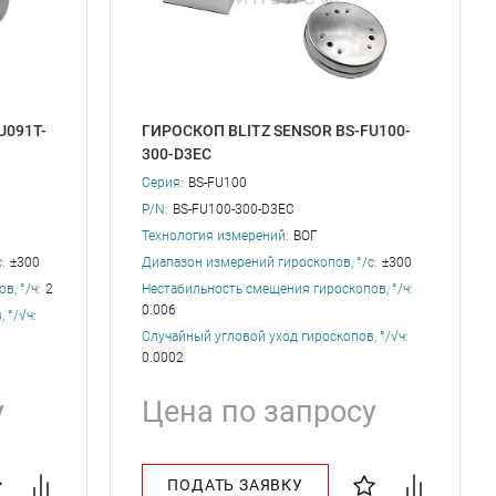
U091T-
ГИРОСКОП BLITZ SENSOR BS-FU100-
300-D3EC
Серия:
BS-FU100
P/N:
BS-FU100-300-D3EC
Технология измерений:
ВОГ
:
±300
Диапазон измерений гироскопов, °/с:
±300
, °/ч:
2
Нестабильность смещения гироскопов, °/ч:
0.006
 °/√ч:
Случайный угловой уход гироскопов, °/√ч:
0.0002
у
Цена по запросу
ПОДАТЬ ЗАЯВКУ