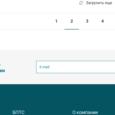
Загрузить еще
1
2
3
4
ь
ции
БПТС
О компании