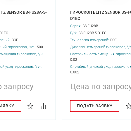
TZ SENSOR BS-FU28A-5-
ГИРОСКОП BLITZ SENSOR BS-F
D1EC
Серия:
BS-FU28B
-D1EC
P/N:
BS-FU28B-5-D1EC
рений:
ВОГ
Технология измерений:
ВОГ
ний гироскопов, °/с:
±500
Диапазон измерений гироскопов, °/с
смещения гироскопов, °/ч:
Нестабильность смещения гироскопов
0.02
й уход гироскопов, °/√ч:
Случайный угловой уход гироскопов,
0.002
о запросу
Цена по запрос
ЗАЯВКУ
ПОДАТЬ ЗАЯВКУ