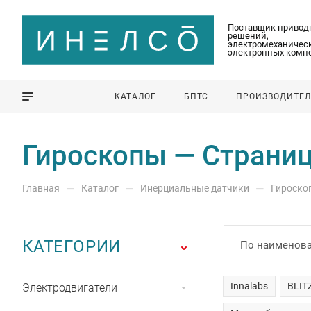
Поставщик привод
решений,
электромеханическ
электронных комп
КАТАЛОГ
БПТС
ПРОИЗВОДИТЕ
Гироскопы — Страниц
—
—
—
Главная
Каталог
Инерциальные датчики
Гироско
КАТЕГОРИИ
По наименова
Innalabs
BLIT
Электродвигатели