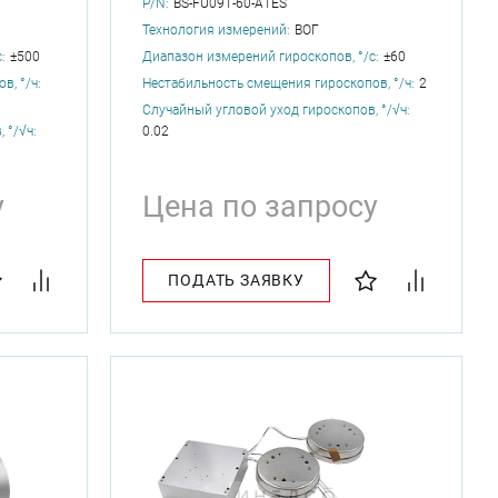
P/N:
BS-FU091-60-A1ES
Технология измерений:
ВОГ
:
±500
Диапазон измерений гироскопов, °/с:
±60
, °/ч:
Нестабильность смещения гироскопов, °/ч:
2
Случайный угловой уход гироскопов, °/√ч:
 °/√ч:
0.02
у
Цена по запросу
ПОДАТЬ ЗАЯВКУ