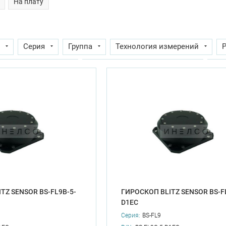
На плату
Серия
Группа
Технология измерений
Р
их температур, °С
Рабочая температура min, °С
Раб
ений гироскопов, °/с
Нестабильность смещения гироск
вой уход гироскопов, °/√ч
Номинальный ток, А
Ко
ение питания, В
Интерфейс
Подключение
В
ение, min, В
Разрешение гироскопов, °/с
Полоса п
ов, °/ч
Плотность шума гироскопов, °/с / √Гц
Нели
TZ SENSOR BS-FL9B-5-
ГИРОСКОП BLITZ SENSOR BS-F
D1EC
Серия:
BS-FL9