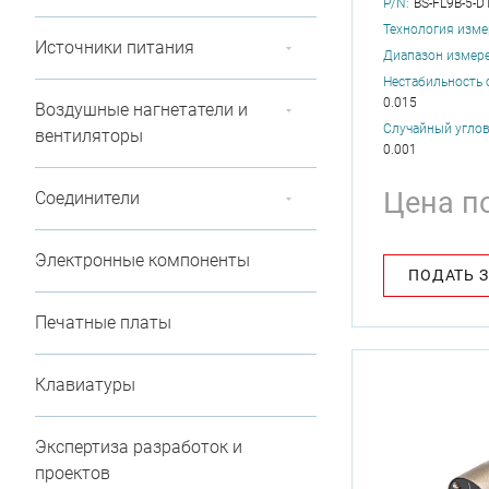
P/N:
BS-FL9B-5-D
Технология изме
Источники питания
Диапазон измере
Нестабильность 
0.015
Воздушные нагнетатели и
Случайный углово
вентиляторы
0.001
Цена п
Соединители
Электронные компоненты
ПОДАТЬ 
Печатные платы
Клавиатуры
Экспертиза разработок и
проектов