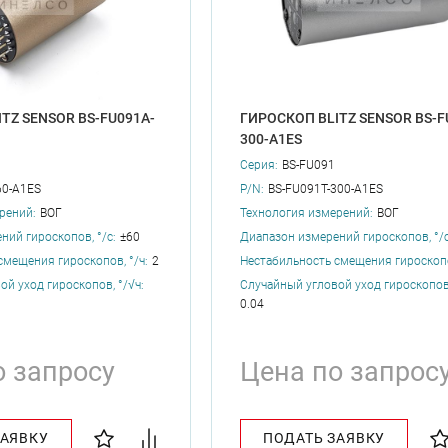
TZ SENSOR BS-FU091A-
ГИРОСКОП BLITZ SENSOR BS-F
300-A1ES
Серия:
BS-FU091
60-A1ES
P/N:
BS-FU091T-300-A1ES
рений:
ВОГ
Технология измерений:
ВОГ
ний гироскопов, °/с:
±60
Диапазон измерений гироскопов, °/с
смещения гироскопов, °/ч:
2
Нестабильность смещения гироскопов
й уход гироскопов, °/√ч:
Случайный угловой уход гироскопов,
0.04
о запросу
Цена по запрос
ЗАЯВКУ
ПОДАТЬ ЗАЯВКУ