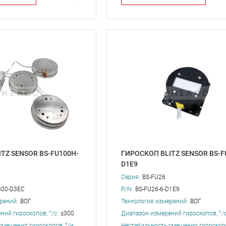
TZ SENSOR BS-FU100H-
ГИРОСКОП BLITZ SENSOR BS-F
D1E9
Серия:
BS-FU26
300-D3EC
P/N:
BS-FU26-6-D1E9
рений:
ВОГ
Технология измерений:
ВОГ
ний гироскопов, °/с:
±300
Диапазон измерений гироскопов, °/с
смещения гироскопов, °/ч:
Нестабильность смещения гироскопов