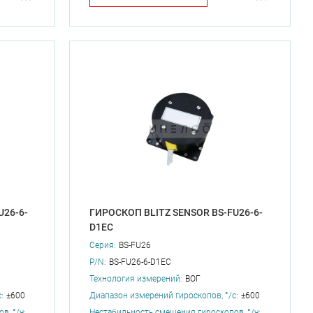
U26-6-
ГИРОСКОП BLITZ SENSOR BS-FU26-6-
D1EC
Серия:
BS-FU26
P/N:
BS-FU26-6-D1EC
Технология измерений:
ВОГ
:
±600
Диапазон измерений гироскопов, °/с:
±600
, °/ч:
Нестабильность смещения гироскопов, °/ч: