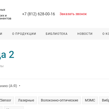
ных
+7 (812) 628-00-16
Заказать звонок
их и
онентов
ЛИ
О ПРОДУКЦИИ
БИБЛИОТЕКА
НОВОСТИ
О 
а 2
пы
нию (А-Я)
ZSensor
Лазерные
Волоконно-оптические
МЭМС
Виб