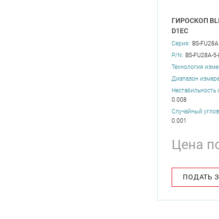
ГИРОСКОП BLI
D1EC
Серия:
BS-FU28A
P/N:
BS-FU28A-5
Технология изме
Диапазон измере
Нестабильность 
0.008
Случайный углово
0.001
Цена п
ПОДАТЬ 