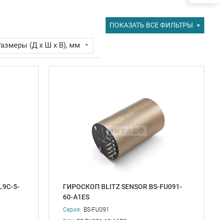
ПОКАЗАТЬ ВСЕ ФИЛЬТРЫ
азмеры (Д х Ш х В), мм
очая температура max, °С
опов, °/ч
личество осей
Ударостойкость, g
ходное напряжение, max, В
ропускания гироскопов, Гц
нейность гироскопов, %
L9C-5-
ГИРОСКОП BLITZ SENSOR BS-FU091-
60-A1ES
Серия:
BS-FU091