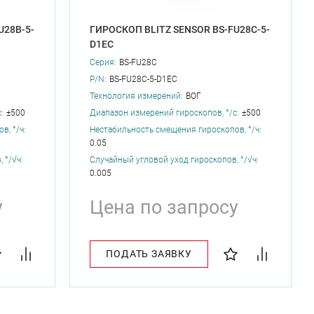
U28B-5-
ГИРОСКОП BLITZ SENSOR BS-FU28C-5-
D1EC
Серия:
BS-FU28C
P/N:
BS-FU28C-5-D1EC
Технология измерений:
ВОГ
:
±500
Диапазон измерений гироскопов, °/с:
±500
, °/ч:
Нестабильность смещения гироскопов, °/ч:
0.05
 °/√ч:
Случайный угловой уход гироскопов, °/√ч:
0.005
у
Цена по запросу
ПОДАТЬ ЗАЯВКУ