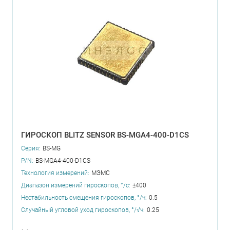
ГИРОСКОП BLITZ SENSOR BS-MGA4-400-D1CS
Серия:
BS-MG
P/N:
BS-MGA4-400-D1CS
Технология измерений:
МЭМС
Диапазон измерений гироскопов, °/с:
±400
Нестабильность смещения гироскопов, °/ч:
0.5
Случайный угловой уход гироскопов, °/√ч:
0.25