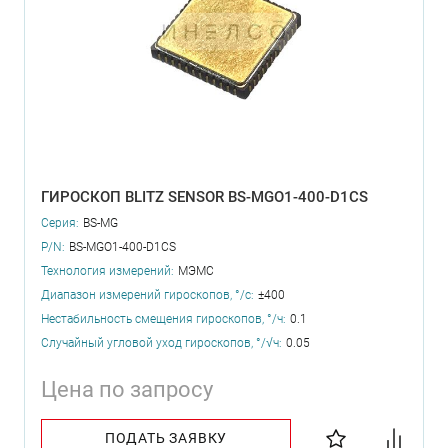
ГИРОСКОП BLITZ SENSOR BS-MGO1-400-D1CS
Серия:
BS-MG
P/N:
BS-MGO1-400-D1CS
Технология измерений:
МЭМС
Диапазон измерений гироскопов, °/с:
±400
Нестабильность смещения гироскопов, °/ч:
0.1
Случайный угловой уход гироскопов, °/√ч:
0.05
Цена по запросу
ПОДАТЬ ЗАЯВКУ