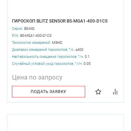
ГИРОСКОП BLITZ SENSOR BS-MGA1-400-D1CS
Серия:
BS-MG
P/N:
BS-MGA1-400-D1CS
Технология измерений:
МЭМС
Диапазон измерений гироскопов, °/с:
±400
Нестабильность смещения гироскопов, °/ч:
0.1
Случайный угловой уход гироскопов, °/√ч:
0.05
Цена по запросу
ПОДАТЬ ЗАЯВКУ