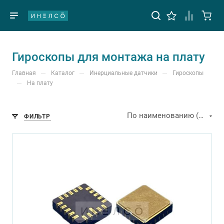
Гироскопы для монтажа на плату
—
—
—
Главная
Каталог
Инерциальные датчики
Гироскопы
—
На плату
По наименованию (А-Я)
ФИЛЬТР