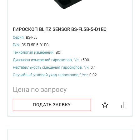
ГИРОСКОП BLITZ SENSOR BS-FL5B-5-D1EC
Серия:
BS-FL5
P/N:
BS-FL5B-5-D1EC
Технология измерений:
ВОГ
Диапазон измерений гироскопов, °/с:
±500
Нестабильность смещения гироскопов, °/ч:
0.1
Случайный угловой уход гироскопов, °/√ч:
0.02
Цена по запросу
ПОДАТЬ ЗАЯВКУ