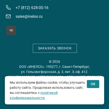
+7 (812) 628-00-16
sales@inelso.ru
ЗАКАЗАТЬ ЗВОНОК
© 2026
ООО «ИНЕЛСО». 195277, г. Санкт-Петербург,
ул. Гельсингфорсская, д. 3, лит. З, оф. 412.
ИНН 7813635698 / КПП 780201001 / ОГРН 1197847128478
Мы используем файлы cookie, чтобы улучшить
OK
работу сайта. Продолжая использовать сайт,
Политика конфиденциальности
Пользовательское
вы соглашаетесь с
политикой
соглашение
конфиденциальности
.