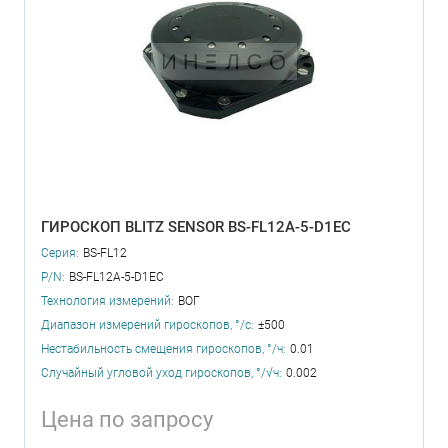
ГИРОСКОП BLITZ SENSOR BS-FL12A-5-D1EC
Серия:
BS-FL12
P/N:
BS-FL12A-5-D1EC
Технология измерений:
ВОГ
Диапазон измерений гироскопов, °/с:
±500
Нестабильность смещения гироскопов, °/ч:
0.01
Случайный угловой уход гироскопов, °/√ч:
0.002
Цена по запросу