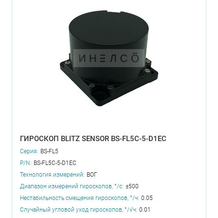
ГИРОСКОП BLITZ SENSOR BS-FL5C-5-D1EC
Серия:
BS-FL5
P/N:
BS-FL5C-5-D1EC
Технология измерений:
ВОГ
Диапазон измерений гироскопов, °/с:
±500
Нестабильность смещения гироскопов, °/ч:
0.05
Случайный угловой уход гироскопов, °/√ч:
0.01