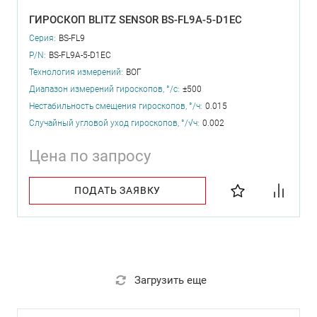
ГИРОСКОП BLITZ SENSOR BS-FL9A-5-D1EC
Серия:
BS-FL9
P/N:
BS-FL9A-5-D1EC
Технология измерений:
ВОГ
Диапазон измерений гироскопов, °/с:
±500
Нестабильность смещения гироскопов, °/ч:
0.015
Случайный угловой уход гироскопов, °/√ч:
0.002
Цена по запросу
ПОДАТЬ ЗАЯВКУ
Загрузить еще