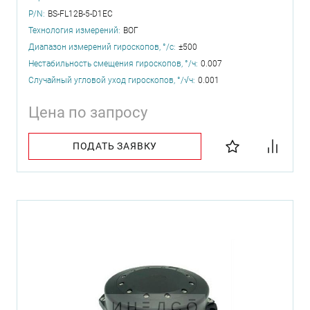
P/N:
BS-FL12B-5-D1EC
Технология измерений:
ВОГ
Диапазон измерений гироскопов, °/с:
±500
Нестабильность смещения гироскопов, °/ч:
0.007
Случайный угловой уход гироскопов, °/√ч:
0.001
Цена по запросу
ПОДАТЬ ЗАЯВКУ