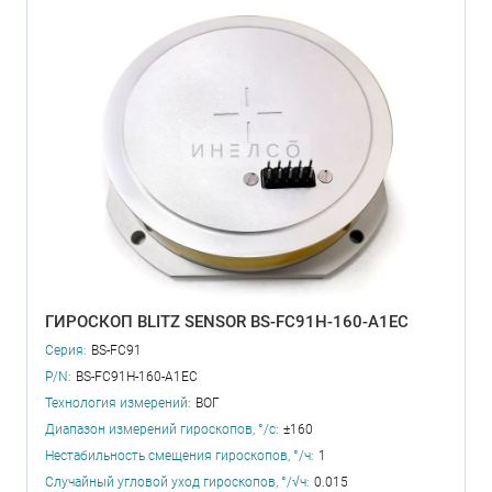
ГИРОСКОП BLITZ SENSOR BS-FC91H-160-A1EC
Серия:
BS-FC91
P/N:
BS-FC91H-160-A1EC
Технология измерений:
ВОГ
Диапазон измерений гироскопов, °/с:
±160
Нестабильность смещения гироскопов, °/ч:
1
Случайный угловой уход гироскопов, °/√ч:
0.015