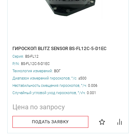
ГИРОСКОП BLITZ SENSOR BS-FL12C-5-D1EC
Серия:
BS-FL12
P/N:
BS-FL12C-5-D1EC
Технология измерений:
ВОГ
Диапазон измерений гироскопов, °/с:
±500
Нестабильность смещения гироскопов, °/ч:
0.006
Случайный угловой уход гироскопов, °/√ч:
0.001
Цена по запросу
ПОДАТЬ ЗАЯВКУ