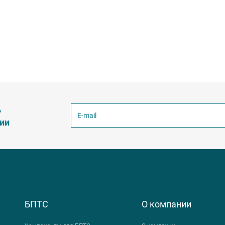
ь
ции
БПТС
О компании