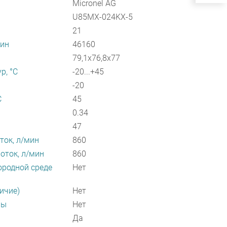
Micronel AG
U85MX-024KX-5
21
мин
46160
79,1x76,8x77
р, °С
-20...+45
-20
С
45
0.34
47
ок, л/мин
860
ток, л/мин
860
ородной среде
Нет
ичие)
Нет
ры
Нет
Да