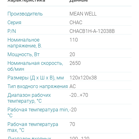
Производитель
MEAN WELL
Серия
CHAC
P/N
CHACB1H-A-12038B
Номинальное
110
напряжение, В.
Мощность, Вт
20
Номинальная скорость,
2650
об/мин
Размеры (Д х Ш х В), мм
120х120х38
Тип входного напряжения
AC
Диапазон рабочих
-20…+70
температур, °С
Рабочая температура min,
-20
°С
Рабочая температура
70
max, °С
Диапазон входных
100…120