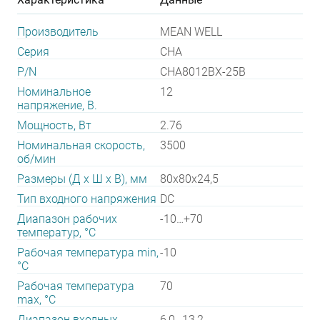
Производитель
MEAN WELL
Серия
CHA
P/N
CHA8012BX-25B
Номинальное
12
напряжение, В.
Мощность, Вт
2.76
Номинальная скорость,
3500
об/мин
Размеры (Д х Ш х В), мм
80х80х24,5
Тип входного напряжения
DC
Диапазон рабочих
-10…+70
температур, °С
Рабочая температура min,
-10
°С
Рабочая температура
70
max, °С
Диапазон входных
6,0…13,2