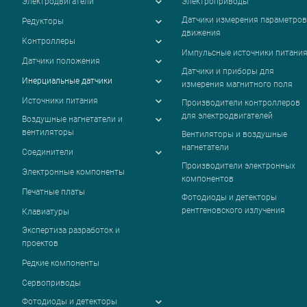
Электродвигатели
Электроприводы
Датчики измерения параметров
Редукторы
движения
Контроллеры
Импульсные источники питани
Датчики положения
Датчики и приборы для
Инерциальные датчики
измерения магнитного поля
Источники питания
Производители контроллеров
для электродвигателей
Воздушные нагнетатели и
вентиляторы
Вентиляторы и воздушные
нагнетатели
Соединители
Производители электронных
Электронные компоненты
компонентов
Печатные платы
Фотодиоды и детекторы
рентгеновского излучения
Клавиатуры
Экспертиза разработок и
проектов
Редкие компоненты
Сервоприводы
Фотодиоды и детекторы