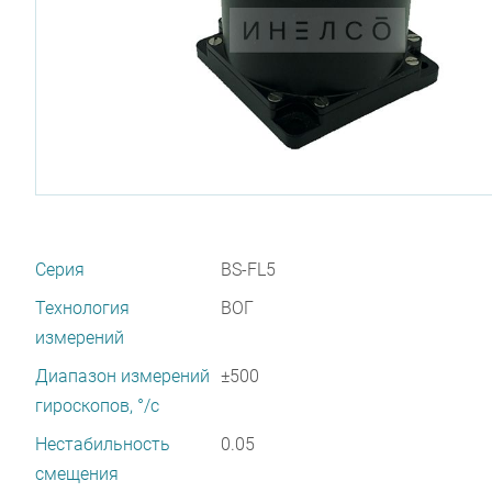
Серия
BS-FL5
Технология
ВОГ
измерений
Диапазон измерений
±500
гироскопов, °/с
Нестабильность
0.05
смещения