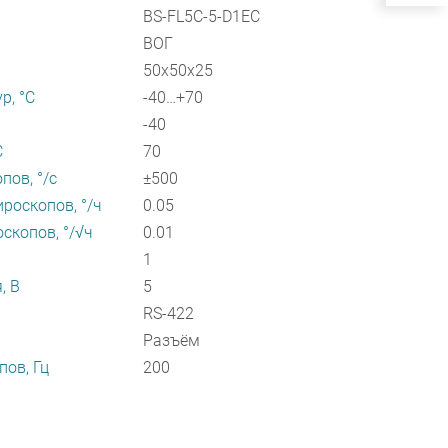
BS-FL5C-5-D1EC
ВОГ
50х50х25
р, °С
-40…+70
-40
С
70
пов, °/с
±500
роскопов, °/ч
0.05
скопов, °/√ч
0.01
1
, В
5
RS-422
Разъём
пов, Гц
200