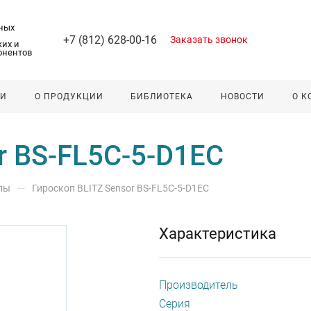
ных
+7 (812) 628-00-16
Заказать звонок
их и
онентов
ЛИ
О ПРОДУКЦИИ
БИБЛИОТЕКА
НОВОСТИ
О 
r BS-FL5C-5-D1EC
—
пы
Гироскоп BLITZ Sensor BS-FL5C-5-D1EC
Характеристика
Производитель
Серия