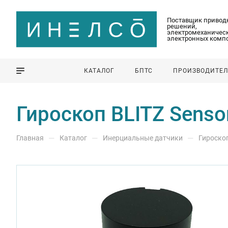
Поставщик привод
решений,
электромеханическ
электронных комп
КАТАЛОГ
БПТС
ПРОИЗВОДИТЕ
Гироскоп BLITZ Senso
—
—
—
Главная
Каталог
Инерциальные датчики
Гироско