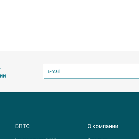
ь
ции
БПТС
О компании