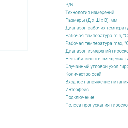
P/N
Технология измерений
Размеры (Д х Ш х В), мм
Диапазон рабочих температу
Рабочая температура min, °С
Рабочая температура max, °
Диапазон измерений гироско
Нестабильность смещения ги
Случайный угловой уход гиро
Количество осей
Входное напряжение питания
Интерфейс
Подключение
Полоса пропускания гироско