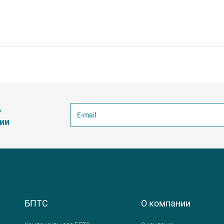
ь
ции
БПТС
О компании