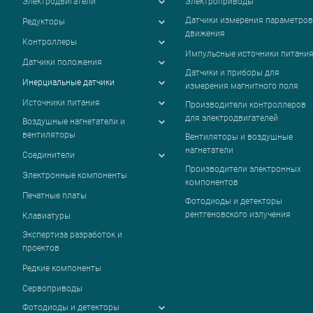
Электродвигатели
Электроприводы
Датчики измерения параметров
Редукторы
движения
Контроллеры
Импульсные источники питани
Датчики положения
Датчики и приборы для
Инерциальные датчики
измерения магнитного поля
Источники питания
Производители контроллеров
для электродвигателей
Воздушные нагнетатели и
вентиляторы
Вентиляторы и воздушные
нагнетатели
Соединители
Производители электронных
Электронные компоненты
компонентов
Печатные платы
Фотодиоды и детекторы
рентгеновского излучения
Клавиатуры
Экспертиза разработок и
проектов
Редкие компоненты
Сервоприводы
Фотодиоды и детекторы