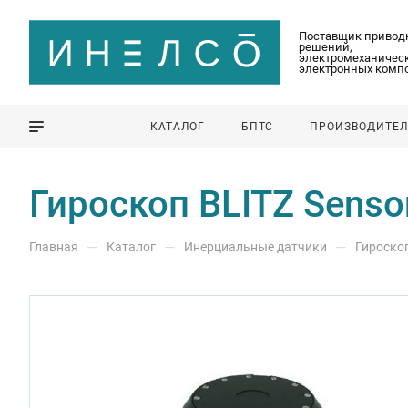
Поставщик привод
решений,
электромеханическ
электронных комп
КАТАЛОГ
БПТС
ПРОИЗВОДИТЕ
Гироскоп BLITZ Senso
—
—
—
Главная
Каталог
Инерциальные датчики
Гироско