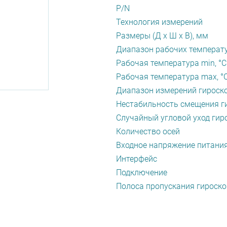
P/N
Технология измерений
Размеры (Д х Ш х В), мм
Диапазон рабочих температу
Рабочая температура min, °С
Рабочая температура max, °
Диапазон измерений гироско
Нестабильность смещения ги
Случайный угловой уход гиро
Количество осей
Входное напряжение питания
Интерфейс
Подключение
Полоса пропускания гироско