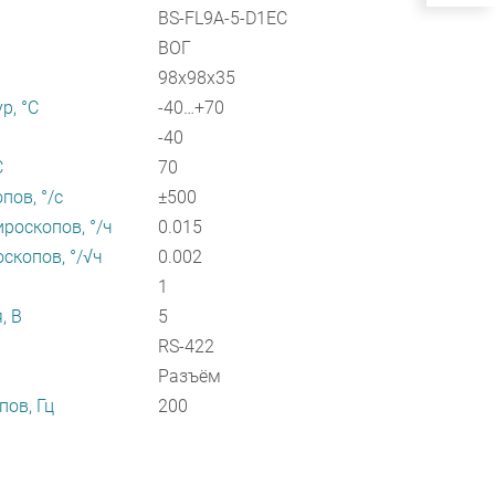
BS-FL9A-5-D1EC
ВОГ
98х98х35
р, °С
-40…+70
-40
С
70
пов, °/с
±500
роскопов, °/ч
0.015
скопов, °/√ч
0.002
1
, В
5
RS-422
Разъём
пов, Гц
200