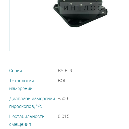
Серия
BS-FL9
Технология
ВОГ
измерений
Диапазон измерений
±500
гироскопов, °/с
Нестабильность
0.015
смещения