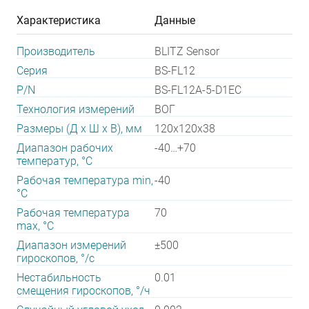
Характеристика
Данные
Производитель
BLITZ Sensor
Серия
BS-FL12
P/N
BS-FL12A-5-D1EC
Технология измерений
ВОГ
Размеры (Д х Ш х В), мм
120х120х38
Диапазон рабочих
-40…+70
температур, °С
Рабочая температура min,
-40
°С
Рабочая температура
70
max, °С
Диапазон измерений
±500
гироскопов, °/с
Нестабильность
0.01
смещения гироскопов, °/ч