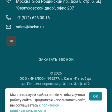
Москва, 2-ой Рощинский пр., дом 8, стр. 5, БЦ
"Серпуховской двор", офис 207
+7 (812) 628-00-16
sales@inelso.ru
ЗАКАЗАТЬ ЗВОНОК
© 2026
ООО «ИНЕЛСО». 195277, г. Санкт-Петербург,
ул. Гельсингфорсская, д. 3, лит. З, оф. 412.
ИНН 7813635698 / КПП 780201001 / ОГРН 1197847128478
Мы используем файлы cookie, чтобы улучшить
OK
работу сайта. Продолжая использовать сайт,
Политика конфиденциальности
Пользовательское
вы соглашаетесь с
политикой
соглашение
конфиденциальности
.