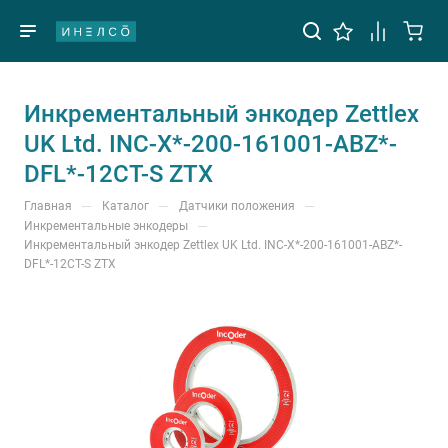
Инкрементальный энкодер Zettlex
UK Ltd. INC-X*-200-161001-ABZ*-
DFL*-12CT-S ZTX
—
—
—
Главная
Каталог
Датчики положения
—
Инкрементальные энкодеры
Инкрементальный энкодер Zettlex UK Ltd. INC-X*-200-161001-ABZ*-
DFL*-12CT-S ZTX