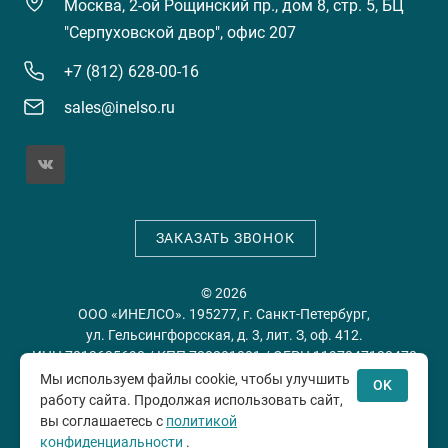
Москва, 2-ой Рощинский пр., дом 8, стр. 5, БЦ
"Серпуховской двор", офис 207
+7 (812) 628-00-16
sales@inelso.ru
ЗАКАЗАТЬ ЗВОНОК
© 2026
ООО «ИНЕЛСО». 195277, г. Санкт-Петербург,
ул. Гельсингфорсская, д. 3, лит. З, оф. 412.
ИНН 7813635698 / КПП 780201001 / ОГРН 1197847128478
Мы используем файлы cookie, чтобы улучшить
OK
работу сайта. Продолжая использовать сайт,
Политика конфиденциальности
Пользовательское
вы соглашаетесь с
политикой
соглашение
конфиденциальности
.