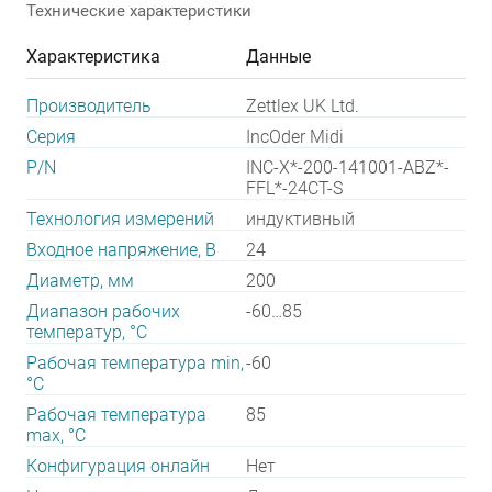
Технические характеристики
Характеристика
Данные
Производитель
Zettlex UK Ltd.
Серия
IncOder Midi
P/N
INC-X*-200-141001-ABZ*-
FFL*-24CT-S
Технология измерений
индуктивный
Входное напряжение, В
24
Диаметр, мм
200
Диапазон рабочих
-60…85
температур, °С
Рабочая температура min,
-60
°С
Рабочая температура
85
max, °С
Конфигурация онлайн
Нет