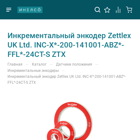
Инкрементальный энкодер Zettlex
UK Ltd. INC-X*-200-141001-ABZ*-
FFL*-24CT-S ZTX
—
—
—
Главная
Каталог
Датчики положения
—
Инкрементальные энкодеры
Инкрементальный энкодер Zettlex UK Ltd. INC-X*-200-141001-ABZ*-
FFL*-24CT-S ZTX