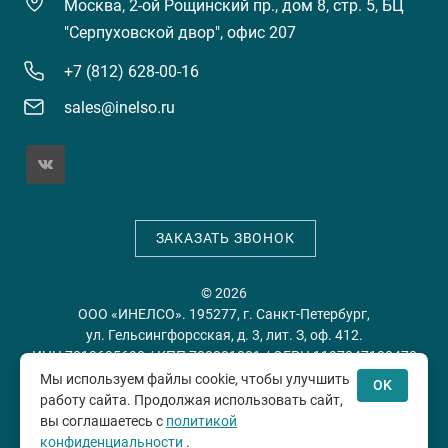
Москва, 2-ой Рощинский пр., дом 8, стр. 5, БЦ
"Серпуховской двор", офис 207
+7 (812) 628-00-16
sales@inelso.ru
ЗАКАЗАТЬ ЗВОНОК
© 2026
ООО «ИНЕЛСО». 195277, г. Санкт-Петербург,
ул. Гельсингфорсская, д. 3, лит. З, оф. 412.
ИНН 7813635698 / КПП 780201001 / ОГРН 1197847128478
Мы используем файлы cookie, чтобы улучшить
OK
работу сайта. Продолжая использовать сайт,
Политика конфиденциальности
Пользовательское
вы соглашаетесь с
политикой
соглашение
конфиденциальности
.