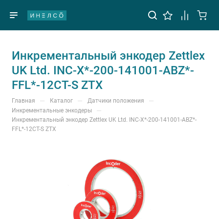
Инкрементальный энкодер Zettlex
UK Ltd. INC-X*-200-141001-ABZ*-
FFL*-12CT-S ZTX
—
—
—
Главная
Каталог
Датчики положения
—
Инкрементальные энкодеры
Инкрементальный энкодер Zettlex UK Ltd. INC-X*-200-141001-ABZ*-
FFL*-12CT-S ZTX