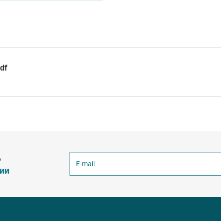
df
ь
ции