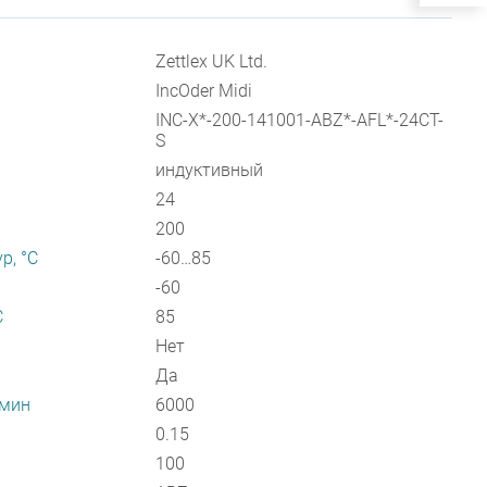
Zettlex UK Ltd.
IncOder Midi
INC-X*-200-141001-ABZ*-AFL*-24CT-
S
индуктивный
24
200
р, °С
-60…85
-60
С
85
Нет
Да
/мин
6000
0.15
100