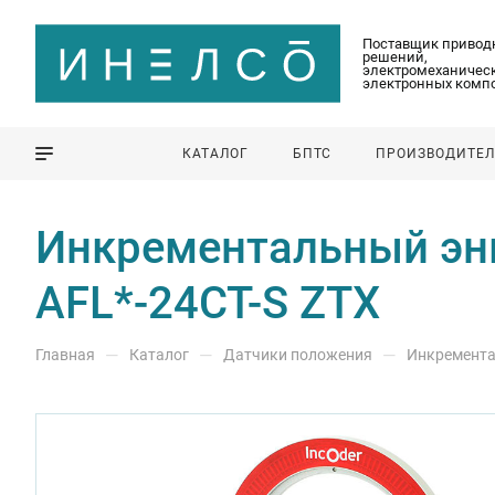
Поставщик привод
решений,
электромеханическ
электронных комп
КАТАЛОГ
БПТС
ПРОИЗВОДИТЕ
Инкрементальный энко
AFL*-24CT-S ZTX
—
—
—
Главная
Каталог
Датчики положения
Инкремента