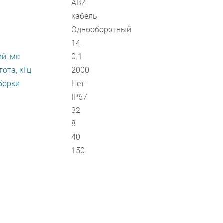
ABZ
кабель
Однооборотный
14
й, мс
0.1
ота, кГц
2000
борки
Нет
IP67
32
8
40
150