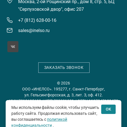
Москва, 2-ой Рощинский пр., дом 8, стр. 5, БЦ
"Серпуховской двор", офис 207
+7 (812) 628-00-16
sales@inelso.ru
ЗАКАЗАТЬ ЗВОНОК
© 2026
ООО «ИНЕЛСО». 195277, г. Санкт-Петербург,
ул. Гельсингфорсская, д. 3, лит. З, оф. 412.
ИНН 7813635698 / КПП 780201001 / ОГРН 1197847128478
Мы используем файлы cookie, чтобы улучшить
OK
работу сайта. Продолжая использовать сайт,
Политика конфиденциальности
Пользовательское
вы соглашаетесь с
политикой
соглашение
конфиденциальности
.