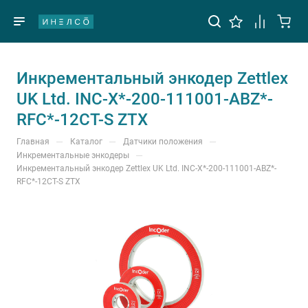
Инкрементальный энкодер Zettlex
UK Ltd. INC-X*-200-111001-ABZ*-
RFC*-12CT-S ZTX
—
—
—
Главная
Каталог
Датчики положения
—
Инкрементальные энкодеры
Инкрементальный энкодер Zettlex UK Ltd. INC-X*-200-111001-ABZ*-
RFC*-12CT-S ZTX