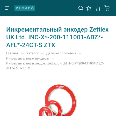
Инкрементальный энкодер Zettlex
UK Ltd. INC-X*-200-111001-ABZ*-
AFL*-24CT-S ZTX
—
—
—
Главная
Каталог
Датчики положения
—
Инкрементальные энкодеры
Инкрементальный энкодер Zettlex UK Ltd. INC-X*-200-111001-ABZ*-
AFL*-24CT-S ZTX