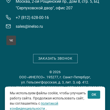
Москва, 2-ой Рощинский пр., дом 8, стр. 5, БЦ
"Серпуховской двор", офис 207
+7 (812) 628-00-16
sales@inelso.ru
ЗАКАЗАТЬ ЗВОНОК
© 2026
ООО «ИНЕЛСО». 195277, г. Санкт-Петербург,
ул. Гельсингфорсская, д. 3, лит. З, оф. 412.
ИНН 7813635698 / КПП 780201001 / ОГРН 1197847128478
Мы используем файлы cookie, чтобы улучшить
OK
работу сайта. Продолжая использовать сайт,
Политика конфиденциальности
Пользовательское
вы соглашаетесь с
политикой
соглашение
конфиденциальности
.