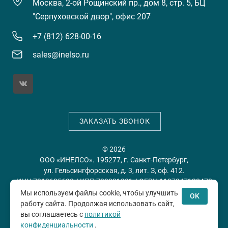
Москва, 2-ой Рощинский пр., дом 8, стр. 5, БЦ
"Серпуховской двор", офис 207
+7 (812) 628-00-16
sales@inelso.ru
ЗАКАЗАТЬ ЗВОНОК
© 2026
ООО «ИНЕЛСО». 195277, г. Санкт-Петербург,
ул. Гельсингфорсская, д. 3, лит. З, оф. 412.
ИНН 7813635698 / КПП 780201001 / ОГРН 1197847128478
Мы используем файлы cookie, чтобы улучшить
OK
работу сайта. Продолжая использовать сайт,
Политика конфиденциальности
Пользовательское
вы соглашаетесь с
политикой
соглашение
конфиденциальности
.