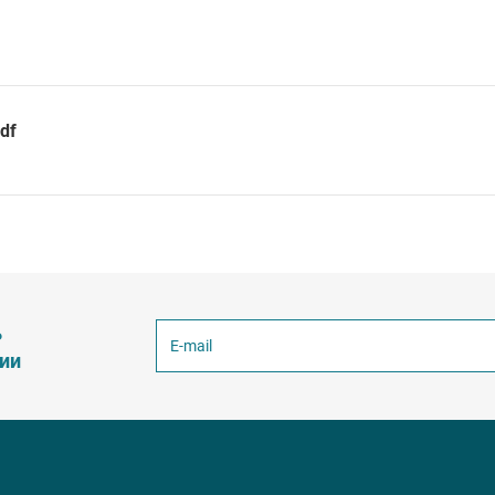
df
ь
ции