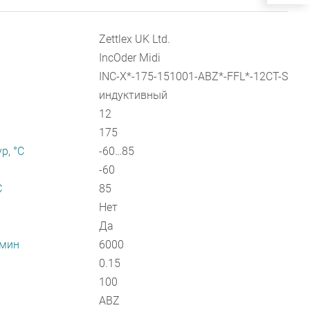
Zettlex UK Ltd.
IncOder Midi
INC-X*-175-151001-ABZ*-FFL*-12CT-S
индуктивный
12
175
р, °С
-60…85
-60
С
85
Нет
Да
/мин
6000
0.15
100
ABZ