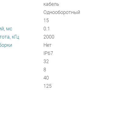
кабель
Однооборотный
15
й, мс
0.1
ота, кГц
2000
борки
Нет
IP67
32
8
40
125