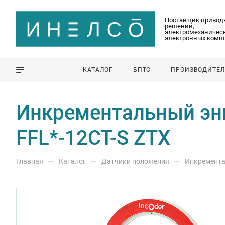
Поставщик привод
решений,
электромеханическ
электронных комп
КАТАЛОГ
БПТС
ПРОИЗВОДИТЕ
Инкрементальный энко
FFL*-12CT-S ZTX
—
—
—
Главная
Каталог
Датчики положения
Инкремента