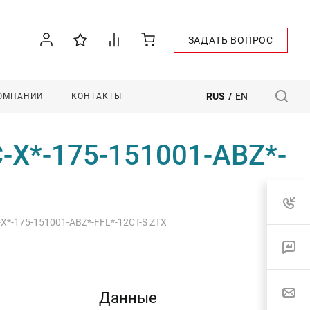
ЗАДАТЬ ВОПРОС
RUS
/
EN
КОМПАНИИ
КОНТАКТЫ
C-X*-175-151001-ABZ*-
-X*-175-151001-ABZ*-FFL*-12CT-S ZTX
Данные