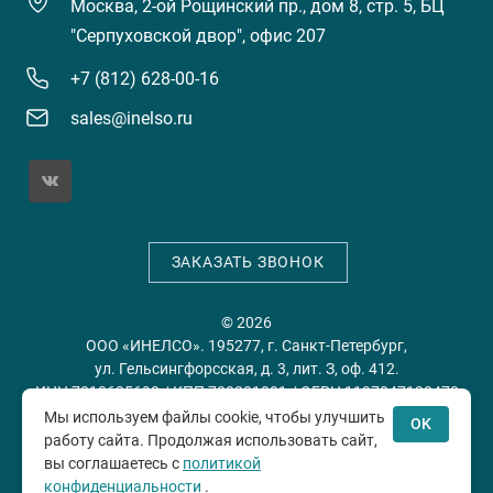
Москва, 2-ой Рощинский пр., дом 8, стр. 5, БЦ
"Серпуховской двор", офис 207
+7 (812) 628-00-16
sales@inelso.ru
ЗАКАЗАТЬ ЗВОНОК
© 2026
ООО «ИНЕЛСО». 195277, г. Санкт-Петербург,
ул. Гельсингфорсская, д. 3, лит. З, оф. 412.
ИНН 7813635698 / КПП 780201001 / ОГРН 1197847128478
Мы используем файлы cookie, чтобы улучшить
OK
работу сайта. Продолжая использовать сайт,
Политика конфиденциальности
Пользовательское
вы соглашаетесь с
политикой
соглашение
конфиденциальности
.