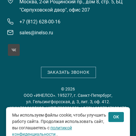
Москва, 2-ой Рощинский пр., дом 8, стр. 5, БЦ
"Серпуховской двор", офис 207
+7 (812) 628-00-16
sales@inelso.ru
ЗАКАЗАТЬ ЗВОНОК
© 2026
ООО «ИНЕЛСО». 195277, г. Санкт-Петербург,
ул. Гельсингфорсская, д. 3, лит. З, оф. 412.
ИНН 7813635698 / КПП 780201001 / ОГРН 1197847128478
Мы используем файлы cookie, чтобы улучшить
OK
работу сайта. Продолжая использовать сайт,
Политика конфиденциальности
Пользовательское
вы соглашаетесь с
политикой
соглашение
конфиденциальности
.