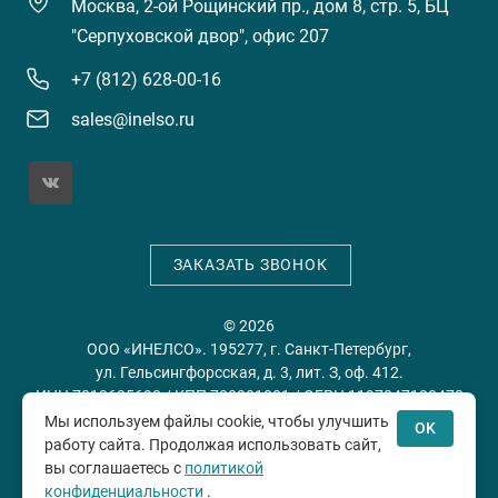
Москва, 2-ой Рощинский пр., дом 8, стр. 5, БЦ
"Серпуховской двор", офис 207
+7 (812) 628-00-16
sales@inelso.ru
ЗАКАЗАТЬ ЗВОНОК
© 2026
ООО «ИНЕЛСО». 195277, г. Санкт-Петербург,
ул. Гельсингфорсская, д. 3, лит. З, оф. 412.
ИНН 7813635698 / КПП 780201001 / ОГРН 1197847128478
Мы используем файлы cookie, чтобы улучшить
OK
работу сайта. Продолжая использовать сайт,
Политика конфиденциальности
Пользовательское
вы соглашаетесь с
политикой
соглашение
конфиденциальности
.