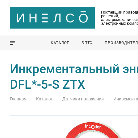
Поставщик привод
решений,
электромеханическ
электронных комп
КАТАЛОГ
БПТС
ПРОИЗВОДИТЕ
Инкрементальный энко
DFL*-5-S ZTX
—
—
—
Главная
Каталог
Датчики положения
Инкремента