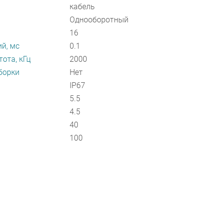
кабель
Однооборотный
16
й, мс
0.1
ота, кГц
2000
борки
Нет
IP67
5.5
4.5
40
100