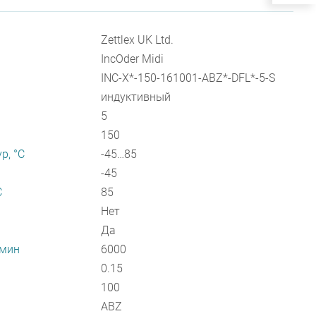
Zettlex UK Ltd.
IncOder Midi
INC-X*-150-161001-ABZ*-DFL*-5-S
индуктивный
5
150
р, °С
-45…85
-45
С
85
Нет
Да
/мин
6000
0.15
100
ABZ