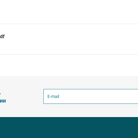
df
ь
ции