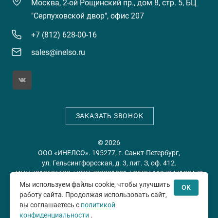
Москва, 2-ой Рощинский пр., дом 8, стр. 5, БЦ
"Серпуховской двор", офис 207
+7 (812) 628-00-16
sales@inelso.ru
ЗАКАЗАТЬ ЗВОНОК
© 2026
ООО «ИНЕЛСО». 195277, г. Санкт-Петербург,
ул. Гельсингфорсская, д. 3, лит. З, оф. 412.
ИНН 7813635698 / КПП 780201001 / ОГРН 1197847128478
Мы используем файлы cookie, чтобы улучшить
OK
работу сайта. Продолжая использовать сайт,
Политика конфиденциальности
Пользовательское
вы соглашаетесь с
политикой
соглашение
конфиденциальности
.