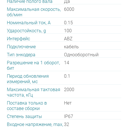
Наличие полого вала
Да
Максимальная скорость,
6000
об/мин
Номинальный ток, А
0.15
Ударостойкость, g
100
Интерфейс
ABZ
Подключение
кабель
Тип энкодера
Однооборотный
Разрешение на 1 оборот,
14
бит
Период обновления
0.1
измерений, мс
Максимальная тактовая
2000
частота, кГц
Поставка только в
Нет
составе сборки
Степень защиты
IP67
Входное напряжение, max,
32