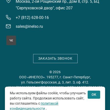
Москва, 2-ой Рощинский пр., дом 8, стр. 5, БЦ
"Серпуховской двор", офис 207
+7 (812) 628-00-16
sales@inelso.ru
ЗАКАЗАТЬ ЗВОНОК
© 2026
ООО «ИНЕЛСО». 195277, г. Санкт-Петербург,
ул. Гельсингфорсская, д. 3, лит. З, оф. 412.
ИНН 7813635698 / КПП 780201001 / ОГРН 1197847128478
Мы используем файлы cookie, чтобы улучшить
OK
работу сайта. Продолжая использовать сайт,
Политика конфиденциальности
Пользовательское
вы соглашаетесь с
политикой
соглашение
конфиденциальности
.