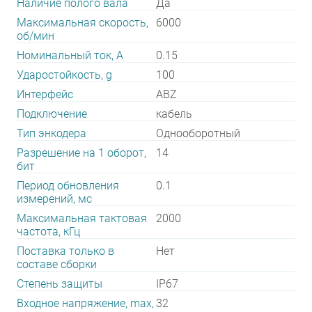
Наличие полого вала
Да
Максимальная скорость,
6000
об/мин
Номинальный ток, А
0.15
Ударостойкость, g
100
Интерфейс
ABZ
Подключение
кабель
Тип энкодера
Однооборотный
Разрешение на 1 оборот,
14
бит
Период обновления
0.1
измерений, мс
Максимальная тактовая
2000
частота, кГц
Поставка только в
Нет
составе сборки
Степень защиты
IP67
Входное напряжение, max,
32