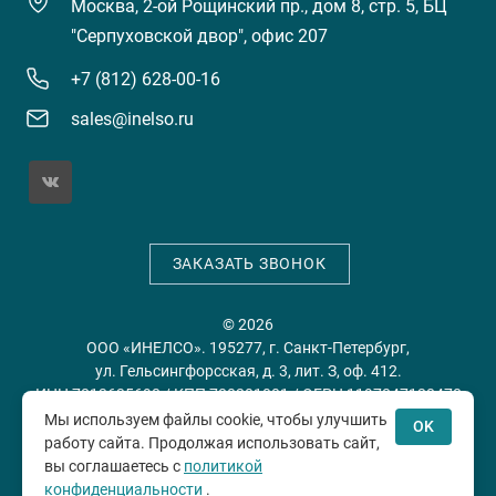
Москва, 2-ой Рощинский пр., дом 8, стр. 5, БЦ
"Серпуховской двор", офис 207
+7 (812) 628-00-16
sales@inelso.ru
ЗАКАЗАТЬ ЗВОНОК
© 2026
ООО «ИНЕЛСО». 195277, г. Санкт-Петербург,
ул. Гельсингфорсская, д. 3, лит. З, оф. 412.
ИНН 7813635698 / КПП 780201001 / ОГРН 1197847128478
Мы используем файлы cookie, чтобы улучшить
OK
работу сайта. Продолжая использовать сайт,
Политика конфиденциальности
Пользовательское
вы соглашаетесь с
политикой
соглашение
конфиденциальности
.