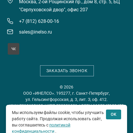
Москва, 2-ой Рощинский пр., дом 8, стр. 5, БЦ
"Серпуховской двор", офис 207
+7 (812) 628-00-16
sales@inelso.ru
ЗАКАЗАТЬ ЗВОНОК
© 2026
ООО «ИНЕЛСО». 195277, г. Санкт-Петербург,
ул. Гельсингфорсская, д. 3, лит. З, оф. 412.
ИНН 7813635698 / КПП 780201001 / ОГРН 1197847128478
Мы используем файлы cookie, чтобы улучшить
OK
работу сайта. Продолжая использовать сайт,
Политика конфиденциальности
Пользовательское
вы соглашаетесь с
политикой
соглашение
конфиденциальности
.