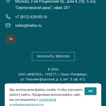
Москва, 2-ой Рощинский пр., дом 8, стр. 5, БЦ
"Серпуховской двор", офис 207
+7 (812) 628-00-16
sales@inelso.ru
ЗАКАЗАТЬ ЗВОНОК
© 2026
ООО «ИНЕЛСО». 195277, г. Санкт-Петербург,
ул. Гельсингфорсская, д. 3, лит. З, оф. 412.
ИНН 7813635698 / КПП 780201001 / ОГРН 1197847128478
Мы используем файлы cookie, чтобы улучшить
OK
работу сайта. Продолжая использовать сайт,
Политика конфиденциальности
Пользовательское
вы соглашаетесь с
политикой
соглашение
конфиденциальности
.