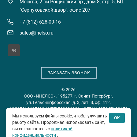
Москва, 2-ой Рощинский пр., дом 8, стр. 5, БЦ
"Серпуховской двор", офис 207
+7 (812) 628-00-16
sales@inelso.ru
ЗАКАЗАТЬ ЗВОНОК
© 2026
ООО «ИНЕЛСО». 195277, г. Санкт-Петербург,
ул. Гельсингфорсская, д. 3, лит. З, оф. 412.
ИНН 7813635698 / КПП 780201001 / ОГРН 1197847128478
Мы используем файлы cookie, чтобы улучшить
OK
работу сайта. Продолжая использовать сайт,
Политика конфиденциальности
Пользовательское
вы соглашаетесь с
политикой
соглашение
конфиденциальности
.