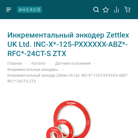
Инкрементальный энкодер Zettlex
UK Ltd. INC-X*-125-PXXXXXX-ABZ*-
RFC*-24CT-S ZTX
—
—
—
Главная
Каталог
Датчики положения
—
Инкрементальные энкодеры
Инкрементальный энкодер Zettlex UK Ltd. INC-X*-125-PXXXXXX-ABZ*-
RFC*-24CT-S ZTX