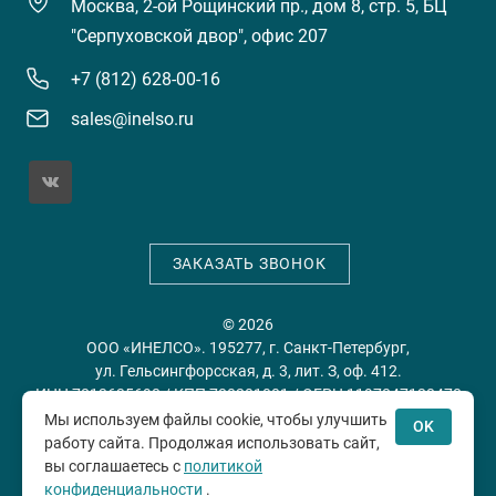
Москва, 2-ой Рощинский пр., дом 8, стр. 5, БЦ
"Серпуховской двор", офис 207
+7 (812) 628-00-16
sales@inelso.ru
ЗАКАЗАТЬ ЗВОНОК
© 2026
ООО «ИНЕЛСО». 195277, г. Санкт-Петербург,
ул. Гельсингфорсская, д. 3, лит. З, оф. 412.
ИНН 7813635698 / КПП 780201001 / ОГРН 1197847128478
Мы используем файлы cookie, чтобы улучшить
OK
работу сайта. Продолжая использовать сайт,
Политика конфиденциальности
Пользовательское
вы соглашаетесь с
политикой
соглашение
конфиденциальности
.