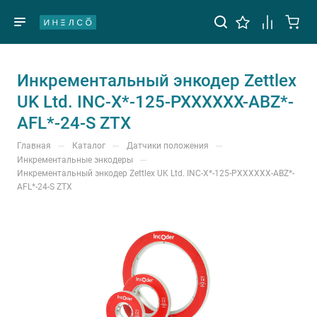
Инкрементальный энкодер Zettlex
UK Ltd. INC-X*-125-PXXXXXX-ABZ*-
AFL*-24-S ZTX
—
—
—
Главная
Каталог
Датчики положения
—
Инкрементальные энкодеры
Инкрементальный энкодер Zettlex UK Ltd. INC-X*-125-PXXXXXX-ABZ*-
AFL*-24-S ZTX