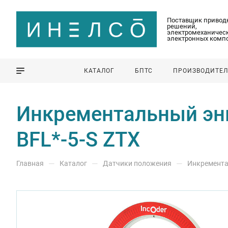
Поставщик привод
решений,
электромеханическ
электронных комп
КАТАЛОГ
БПТС
ПРОИЗВОДИТЕ
Инкрементальный энко
BFL*-5-S ZTX
—
—
—
Главная
Каталог
Датчики положения
Инкремента