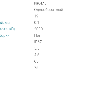
кабель
Однооборотный
19
й, мс
0.1
ота, кГц
2000
борки
Нет
IP67
5.5
4.5
65
75