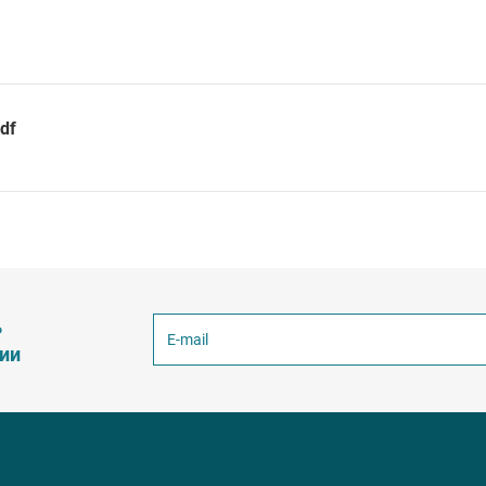
df
ь
ции