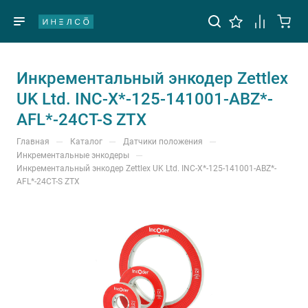
Инкрементальный энкодер Zettlex
UK Ltd. INC-X*-125-141001-ABZ*-
AFL*-24CT-S ZTX
—
—
—
Главная
Каталог
Датчики положения
—
Инкрементальные энкодеры
Инкрементальный энкодер Zettlex UK Ltd. INC-X*-125-141001-ABZ*-
AFL*-24CT-S ZTX