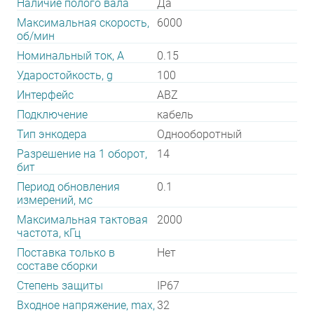
Наличие полого вала
Да
Максимальная скорость,
6000
об/мин
Номинальный ток, А
0.15
Ударостойкость, g
100
Интерфейс
ABZ
Подключение
кабель
Тип энкодера
Однооборотный
Разрешение на 1 оборот,
14
бит
Период обновления
0.1
измерений, мс
Максимальная тактовая
2000
частота, кГц
Поставка только в
Нет
составе сборки
Степень защиты
IP67
Входное напряжение, max,
32