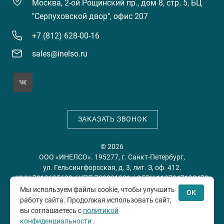
Москва, 2-ой Рощинский пр., дом 8, стр. 5, БЦ
"Серпуховской двор", офис 207
+7 (812) 628-00-16
sales@inelso.ru
ЗАКАЗАТЬ ЗВОНОК
© 2026
ООО «ИНЕЛСО». 195277, г. Санкт-Петербург,
ул. Гельсингфорсская, д. 3, лит. З, оф. 412.
ИНН 7813635698 / КПП 780201001 / ОГРН 1197847128478
Мы используем файлы cookie, чтобы улучшить
OK
работу сайта. Продолжая использовать сайт,
Политика конфиденциальности
Пользовательское
вы соглашаетесь с
политикой
соглашение
конфиденциальности
.