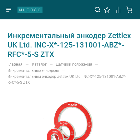
Инкрементальный энкодер Zettlex
UK Ltd. INC-X*-125-131001-ABZ*-
RFC*-5-S ZTX
—
—
—
Главная
Каталог
Датчики положения
—
Инкрементальные энкодеры
Инкрементальный энкодер Zettlex UK Ltd. INC-X*-125-131001-ABZ*-
RFC*-5-S ZTX