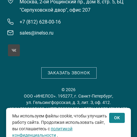
Москва, 2-ой Рощинский пр., дом 8, стр. 5, БЦ
"Серпуховской двор", офис 207
+7 (812) 628-00-16
sales@inelso.ru
ЗАКАЗАТЬ ЗВОНОК
© 2026
ООО «ИНЕЛСО». 195277, г. Санкт-Петербург,
ул. Гельсингфорсская, д. 3, лит. З, оф. 412.
ИНН 7813635698 / КПП 780201001 / ОГРН 1197847128478
Мы используем файлы cookie, чтобы улучшить
OK
работу сайта. Продолжая использовать сайт,
Политика конфиденциальности
Пользовательское
вы соглашаетесь с
политикой
соглашение
конфиденциальности
.