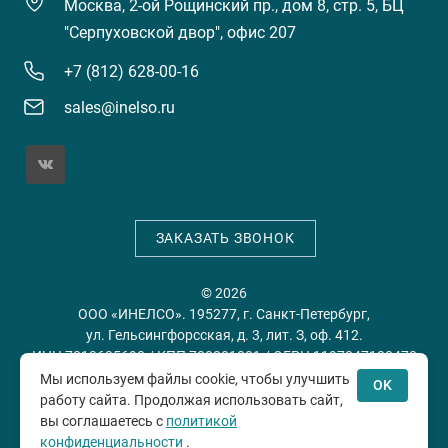
Москва, 2-ой Рощинский пр., дом 8, стр. 5, БЦ
"Серпуховской двор", офис 207
+7 (812) 628-00-16
sales@inelso.ru
ЗАКАЗАТЬ ЗВОНОК
© 2026
ООО «ИНЕЛСО». 195277, г. Санкт-Петербург,
ул. Гельсингфорсская, д. 3, лит. З, оф. 412.
ИНН 7813635698 / КПП 780201001 / ОГРН 1197847128478
Мы используем файлы cookie, чтобы улучшить
OK
работу сайта. Продолжая использовать сайт,
Политика конфиденциальности
Пользовательское
вы соглашаетесь с
политикой
соглашение
конфиденциальности
.