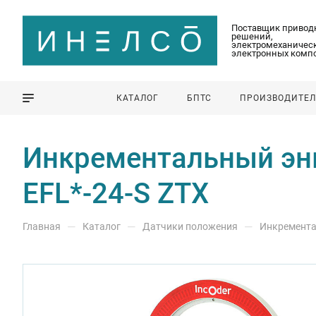
Поставщик привод
решений,
электромеханическ
электронных комп
КАТАЛОГ
БПТС
ПРОИЗВОДИТЕ
Инкрементальный энко
EFL*-24-S ZTX
—
—
—
Главная
Каталог
Датчики положения
Инкремента