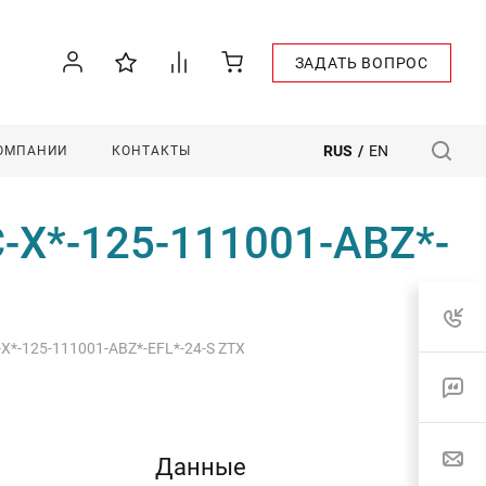
ЗАДАТЬ ВОПРОС
RUS
/
EN
КОМПАНИИ
КОНТАКТЫ
C-X*-125-111001-ABZ*-
-X*-125-111001-ABZ*-EFL*-24-S ZTX
Данные