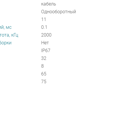
кабель
Однооборотный
11
й, мс
0.1
ота, кГц
2000
борки
Нет
IP67
32
8
65
75