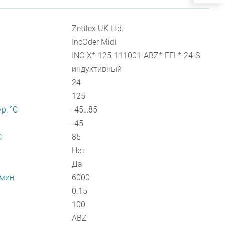
Zettlex UK Ltd.
IncOder Midi
INC-X*-125-111001-ABZ*-EFL*-24-S
индуктивный
24
125
р, °С
-45…85
-45
С
85
Нет
Да
/мин
6000
0.15
100
ABZ