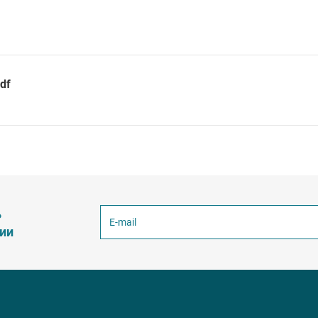
df
ь
ции