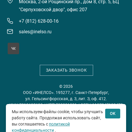
Москва, 2-ой Рощинский пр., дом 8, стр. 5, БЦ
"Серпуховской двор", офис 207
+7 (812) 628-00-16
sales@inelso.ru
ЗАКАЗАТЬ ЗВОНОК
© 2026
ООО «ИНЕЛСО». 195277, г. Санкт-Петербург,
ул. Гельсингфорсская, д. 3, лит. З, оф. 412.
ИНН 7813635698 / КПП 780201001 / ОГРН 1197847128478
Мы используем файлы cookie, чтобы улучшить
OK
работу сайта. Продолжая использовать сайт,
Политика конфиденциальности
Пользовательское
вы соглашаетесь с
политикой
соглашение
конфиденциальности
.