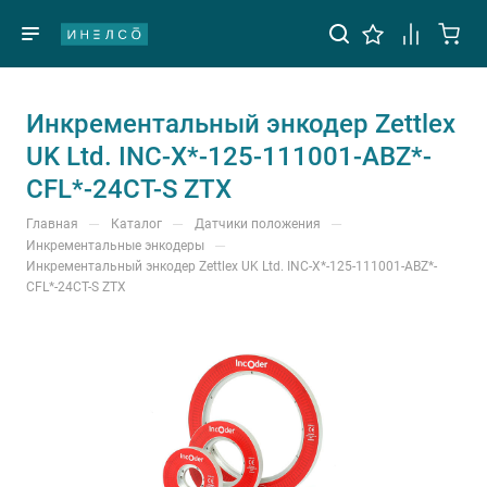
Инкрементальный энкодер Zettlex
UK Ltd. INC-X*-125-111001-ABZ*-
CFL*-24CT-S ZTX
—
—
—
Главная
Каталог
Датчики положения
—
Инкрементальные энкодеры
Инкрементальный энкодер Zettlex UK Ltd. INC-X*-125-111001-ABZ*-
CFL*-24CT-S ZTX