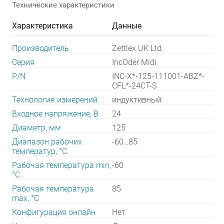
Технические характеристики
Характеристика
Данные
Производитель
Zettlex UK Ltd.
Серия
IncOder Midi
P/N
INC-X*-125-111001-ABZ*-
CFL*-24CT-S
Технология измерений
индуктивный
Входное напряжение, В
24
Диаметр, мм
125
Диапазон рабочих
-60…85
температур, °С
Рабочая температура min,
-60
°С
Рабочая температура
85
max, °С
Конфигурация онлайн
Нет