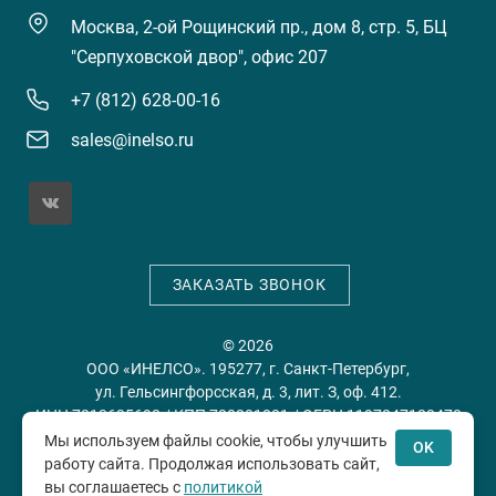
Москва, 2-ой Рощинский пр., дом 8, стр. 5, БЦ
"Серпуховской двор", офис 207
+7 (812) 628-00-16
sales@inelso.ru
ЗАКАЗАТЬ ЗВОНОК
© 2026
ООО «ИНЕЛСО». 195277, г. Санкт-Петербург,
ул. Гельсингфорсская, д. 3, лит. З, оф. 412.
ИНН 7813635698 / КПП 780201001 / ОГРН 1197847128478
Мы используем файлы cookie, чтобы улучшить
OK
работу сайта. Продолжая использовать сайт,
Политика конфиденциальности
Пользовательское
вы соглашаетесь с
политикой