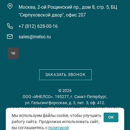
Москва, 2-ой Рощинский пр., дом 8, стр. 5, БЦ
"Серпуховской двор", офис 207
+7 (812) 628-00-16
sales@inelso.ru
ЗАКАЗАТЬ ЗВОНОК
© 2026
ООО «ИНЕЛСО». 195277, г. Санкт-Петербург,
ул. Гельсингфорсская, д. 3, лит. З, оф. 412.
ИНН 7813635698 / КПП 780201001 / ОГРН 1197847128478
Мы используем файлы cookie, чтобы улучшить
OK
работу сайта. Продолжая использовать сайт,
Политика конфиденциальности
Пользовательское
вы соглашаетесь с
политикой