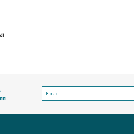
df
ь
ции