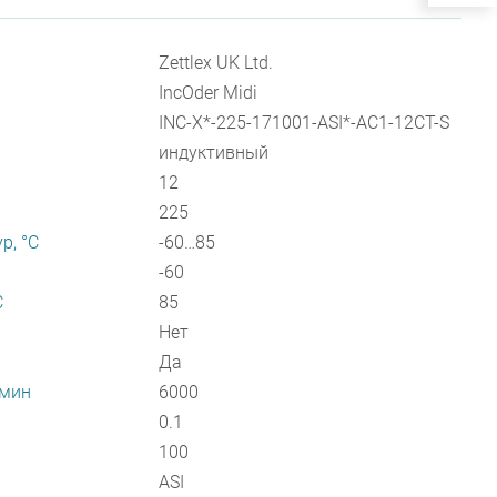
Zettlex UK Ltd.
IncOder Midi
INC-X*-225-171001-ASI*-AC1-12CT-S
индуктивный
12
225
р, °С
-60…85
-60
С
85
Нет
Да
/мин
6000
0.1
100
ASI