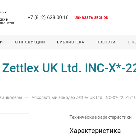
ных
+7 (812) 628-00-16
Заказать звонок
их и
онентов
ЛИ
О ПРОДУКЦИИ
БИБЛИОТЕКА
НОВОСТИ
О 
ettlex UK Ltd. INC-X*-2
—
е энкодеры
Абсолютный энкодер Zettlex UK Ltd. INC-X*-225-171
Технические характеристики
Характеристика