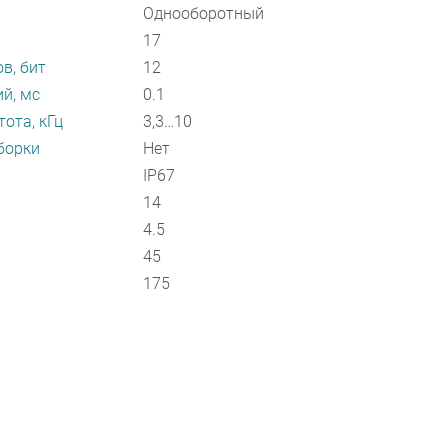
Однооборотный
17
в, бит
12
й, мс
0.1
ота, кГц
3,3…10
борки
Нет
IP67
14
4.5
45
175