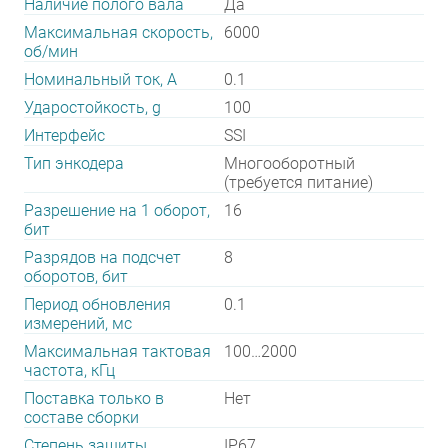
Наличие полого вала
Да
Максимальная скорость,
6000
об/мин
Номинальный ток, А
0.1
Ударостойкость, g
100
Интерфейс
SSI
Тип энкодера
Многооборотный
(требуется питание)
Разрешение на 1 оборот,
16
бит
Разрядов на подсчет
8
оборотов, бит
Период обновления
0.1
измерений, мс
Максимальная тактовая
100…2000
частота, кГц
Поставка только в
Нет
составе сборки
Степень защиты
IP67