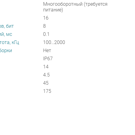
Многооборотный (требуется
питание)
16
в, бит
8
й, мс
0.1
ота, кГц
100…2000
борки
Нет
IP67
14
4.5
45
175