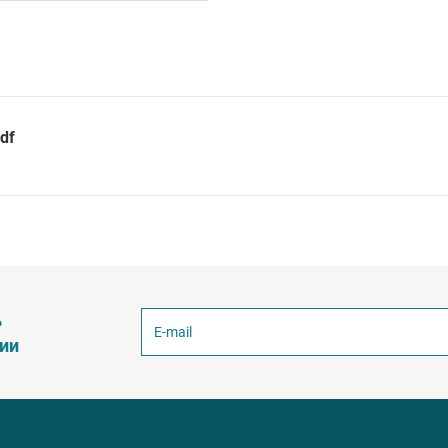
df
ь
ции