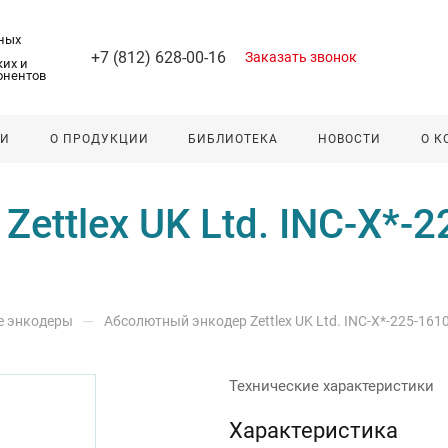
ных
+7 (812) 628-00-16
Заказать звонок
их и
онентов
ЛИ
О ПРОДУКЦИИ
БИБЛИОТЕКА
НОВОСТИ
О 
ettlex UK Ltd. INC-X*-2
—
е энкодеры
Абсолютный энкодер Zettlex UK Ltd. INC-X*-225-1610
Технические характеристики
Характеристика